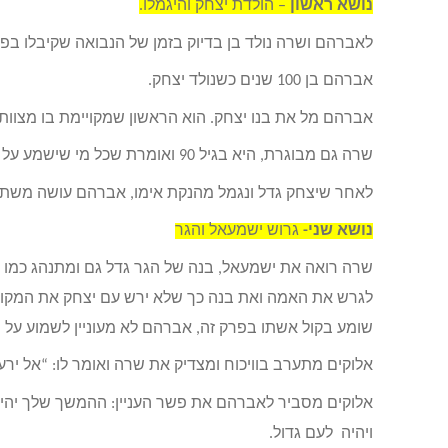
נושא ראשון
– הולדת יצחק והיגמלו.
לאברהם ושרה נולד בן בדיוק בזמן של הנבואה שקיבלו בפר
אברהם בן 100 שנים כשנולד יצחק.
אברהם מל את בנו יצחק. הוא הראשון שמקויימת בו מצוות ברית
שרה גם מבוגרת, היא בגיל 90 ואומרת שכל מי שישמע על הולדת בנה יצחק לא יאמין מכיוון שהיא ובעלה מבוגרים.
לאחר שיצחק גדל ונגמל מהנקת אימו, אברהם עושה משתה
נושא שני-
גרוש ישמעאל והגר
שרה רואה את ישמעאל, בנה של הגר גדל גם ומתנהג כמו ב
לגרש את האמה ואת בנה כך שלא ירש עם יצחק את המקום.
שומע בקול אשתו בפרק זה, אברהם לא מעוניין לשמוע על ה
אלוקים מתערב בוויכוח ומצדיק את שרה ואומר לו: “אל יר
אלוקים מסביר לאברהם את פשר העניין: ההמשך שלך יהיה
ויהיה לעם גדול.