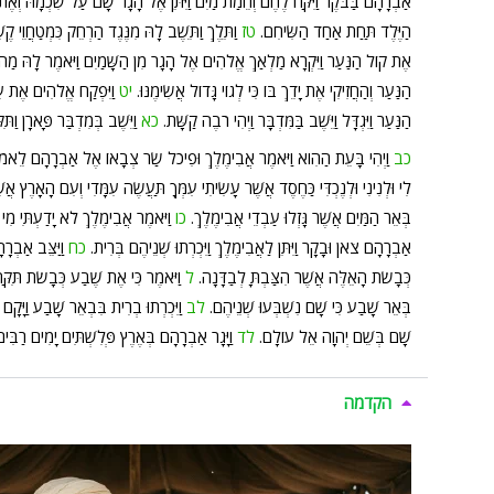
אַבְרָהָם בַּבֹּקֶר וַיִּקַּח לֶחֶם וְחֵמַת מַיִם וַיִּתֵּן אֶל הָגָר שָׂם עַל שִׁכְמָהּ וְאֶת הַ
הַיֶּלֶד תַּחַת אַחַד הַשִּׂיחִם.
טז
וַתֵּלֶךְ וַתֵּשֶׁב לָהּ מִנֶּגֶד הַרְחֵק כִּמְטַחֲוֵי ק
אֶת קוֹל הַנַּעַר וַיִּקְרָא מַלְאַךְ אֱלֹהִים אֶל הָגָר מִן הַשָּׁמַיִם וַיֹּאמֶר לָהּ מַ
הַנַּעַר וְהַחֲזִיקִי אֶת יָדֵךְ בּוֹ כִּי לְגוֹי גָּדוֹל אֲשִׂימֶנּוּ.
יט
וַיִּפְקַח אֱלֹהִים אֶת עֵי
הַנַּעַר וַיִּגְדָּל וַיֵּשֶׁב בַּמִּדְבָּר וַיְהִי רֹבֶה קַשָּׁת.
כא
וַיֵּשֶׁב בְּמִדְבַּר פָּארָן וַת
כב
וַיְהִי בָּעֵת הַהִוא וַיֹּאמֶר אֲבִימֶלֶךְ וּפִיכֹל שַׂר צְבָאוֹ אֶל אַבְרָהָם לֵא
לִי וּלְנִינִי וּלְנֶכְדִּי כַּחֶסֶד אֲשֶׁר עָשִׂיתִי עִמְּךָ תַּעֲשֶׂה עִמָּדִי וְעִם הָאָרֶץ אֲש
בְּאֵר הַמַּיִם אֲשֶׁר גָּזְלוּ עַבְדֵי אֲבִימֶלֶךְ.
כו
וַיֹּאמֶר אֲבִימֶלֶךְ לֹא יָדַעְתִּי מִי
אַבְרָהָם צֹאן וּבָקָר וַיִּתֵּן לַאֲבִימֶלֶךְ וַיִּכְרְתוּ שְׁנֵיהֶם בְּרִית.
כח
וַיַּצֵּב אַבְר
כְּבָשֹׂת הָאֵלֶּה אֲשֶׁר הִצַּבְתָּ לְבַדָּנָה.
ל
וַיֹּאמֶר כִּי אֶת שֶׁבַע כְּבָשֹׂת תִּקַּ
בְּאֵר שָׁבַע כִּי שָׁם נִשְׁבְּעוּ שְׁנֵיהֶם.
לב
וַיִּכְרְתוּ בְרִית בִּבְאֵר שָׁבַע וַיָּקָ
שָׁם בְּשֵׁם יְהוָה אֵל עוֹלָם.
לד
וַיָּגָר אַבְרָהָם בְּאֶרֶץ פְּלִשְׁתִּים יָמִים רַבִּים
הקדמה