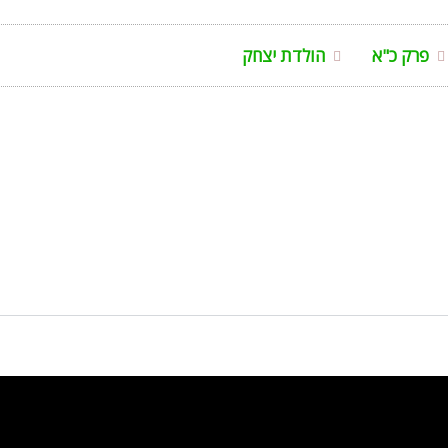
פרק כ"א
הולדת יצחק