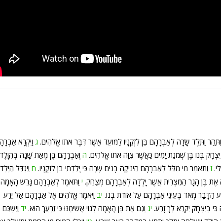
ַתַּהַר וַתֵּלֶד שָׂרָה לְאַבְרָהָם בֵּן לִזְקֻנָיו לַמּוֹעֵד אֲשֶׁר דִּבֶּר אֹתוֹ אֱלֹהִים.
ג
וַיִּקְרָא אַבְרָה
ִצְחָק בְּנוֹ בֶּן שְׁמֹנַת יָמִים כַּאֲשֶׁר צִוָּה אֹתוֹ אֱלֹהִים.
ה
וְאַבְרָהָם בֶּן מְאַת שָׁנָה בְּהִוָּלֶד
לִי.
ז
וַתֹּאמֶר מִי מִלֵּל לְאַבְרָהָם הֵינִיקָה בָנִים שָׂרָה כִּי יָלַדְתִּי בֵן לִזְקֻנָיו.
ח
וַיִּגְדַּל הַיֶּלֶד
ה אֶת בֶּן הָגָר הַמִּצְרִית אֲשֶׁר יָלְדָה לְאַבְרָהָם מְצַחֵק.
י
וַתֹּאמֶר לְאַבְרָהָם גָּרֵשׁ הָאָמָה
ּרַע הַדָּבָר מְאֹד בְּעֵינֵי אַבְרָהָם עַל אוֹדֹת בְּנוֹ.
יב
וַיֹּאמֶר אֱלֹהִים אֶל אַבְרָהָם אַל יֵרַע
ִּי בְיִצְחָק יִקָּרֵא לְךָ זָרַע.
יג
וְגַם אֶת בֶּן הָאָמָה לְגוֹי אֲשִׂימֶנּוּ כִּי זַרְעֲךָ הוּא.
יד
וַיַּשְׁכֵּם