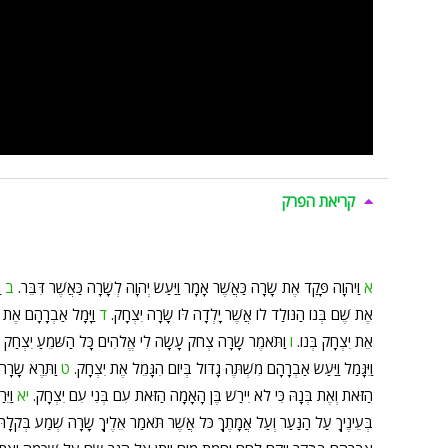
קריאת הפרק
א
וַיהוָה פָּקַד אֶת שָׂרָה כַּאֲשֶׁר אָמָר וַיַּעַשׂ יְהוָה לְשָׂרָה כַּאֲשֶׁר דִּבֵּר.
ב
ו
אֶת שֶׁם בְּנוֹ הַנּוֹלַד לוֹ אֲשֶׁר יָלְדָה לּוֹ שָׂרָה יִצְחָק.
ד
וַיָּמָל אַבְרָהָם אֶת י
אֵת יִצְחָק בְּנוֹ.
ו
וַתֹּאמֶר שָׂרָה צְחֹק עָשָׂה לִי אֱלֹהִים כָּל הַשֹּׁמֵעַ יִצְחַק 
וַיִּגָּמַל וַיַּעַשׂ אַבְרָהָם מִשְׁתֶּה גָדוֹל בְּיוֹם הִגָּמֵל אֶת יִצְחָק.
ט
וַתֵּרֶא שָׂרָ
הַזֹּאת וְאֶת בְּנָהּ כִּי לֹא יִירַשׁ בֶּן הָאָמָה הַזֹּאת עִם בְּנִי עִם יִצְחָק.
יא
וַיֵ
בְּעֵינֶיךָ עַל הַנַּעַר וְעַל אֲמָתֶךָ כֹּל אֲשֶׁר תֹּאמַר אֵלֶיךָ שָׂרָה שְׁמַע בְּקֹלָהּ כ