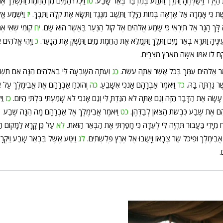
יֶּלֶד וַיְשַׁלְּחֶהָ וַתֵּלֶךְ וַתֵּתַע בְּמִדְבַּר בְּאֵר שָׁבַע.
טו
וַיִּכְלוּ הַמַּיִם מִן הַחֵמֶת וַתַּשְׁלֵךְ אֶ
ֶשֶׁת כִּי אָמְרָה אַל אֶרְאֶה בְּמוֹת הַיָּלֶד וַתֵּשֶׁב מִנֶּגֶד וַתִּשָּׂא אֶת קֹלָהּ וַתֵּבְךְּ.
יז
וַיִּשְׁמַע א
ה לָּךְ הָגָר אַל תִּירְאִי כִּי שָׁמַע אֱלֹהִים אֶל קוֹל הַנַּעַר בַּאֲשֶׁר הוּא שָׁם.
יח
קוּמִי שְׂאִי אֶ
נֶיהָ וַתֵּרֶא בְּאֵר מָיִם וַתֵּלֶךְ וַתְּמַלֵּא אֶת הַחֵמֶת מַיִם וַתַּשְׁקְ אֶת הַנָּעַר.
כ
וַיְהִי אֱלֹהִים 
ִּקַּח לוֹ אִמּוֹ אִשָּׁה מֵאֶרֶץ מִצְרָיִם.
מֹר אֱלֹהִים עִמְּךָ בְּכֹל אֲשֶׁר אַתָּה עֹשֶׂה.
כג
וְעַתָּה הִשָּׁבְעָה לִּי בֵאלֹהִים הֵנָּה אִם תִּשְׁ
ֶׁר גַּרְתָּה בָּהּ.
כד
וַיֹּאמֶר אַבְרָהָם אָנֹכִי אִשָּׁבֵעַ.
כה
וְהוֹכִחַ אַבְרָהָם אֶת אֲבִימֶלֶךְ עַל 
 עָשָׂה אֶת הַדָּבָר הַזֶּה וְגַם אַתָּה לֹא הִגַּדְתָּ לִּי וְגַם אָנֹכִי לֹא שָׁמַעְתִּי בִּלְתִּי הַיּוֹם.
כז
וַי
ָהָם אֶת שֶׁבַע כִּבְשֹׂת הַצֹּאן לְבַדְּהֶן.
כט
וַיֹּאמֶר אֲבִימֶלֶךְ אֶל אַבְרָהָם מָה הֵנָּה שֶׁבַע
ח מִיָּדִי בַּעֲבוּר תִּהְיֶה לִּי לְעֵדָה כִּי חָפַרְתִּי אֶת הַבְּאֵר הַזֹּאת.
לא
עַל כֵּן קָרָא לַמָּקוֹם ה
ם אֲבִימֶלֶךְ וּפִיכֹל שַׂר צְבָאוֹ וַיָּשֻׁבוּ אֶל אֶרֶץ פְּלִשְׁתִּים.
לג
וַיִּטַּע אֶשֶׁל בִּבְאֵר שָׁבַע וַיִּקְר
.