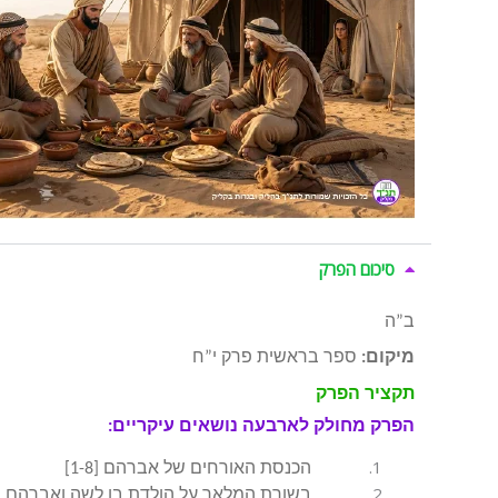
סיכום הפרק
ב”ה
מיקום:
ספר בראשית פרק י”ח
תקציר הפרק
הפרק מחולק לארבעה נושאים עיקריים:
הכנסת האורחים של אברהם [1-8]
בשורת המלאך על הולדת בן לשה ואברהם [9-16]