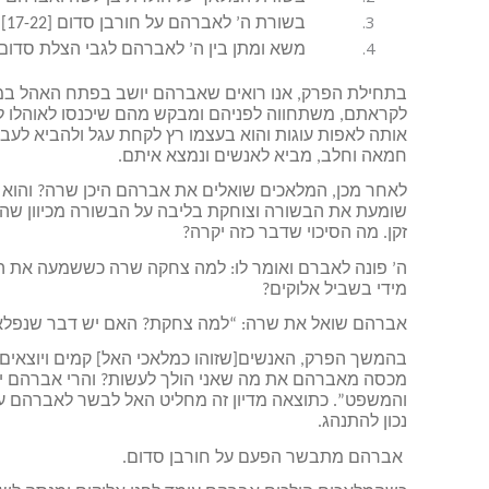
בשורת ה’ לאברהם על חורבן סדום [17-22]
משא ומתן בין ה’ לאברהם לגבי הצלת סדום [23-33
בתחילת הפרק, אנו רואים שאברהם יושב בפתח האהל במזג
לקראתם, משתחווה לפניהם ומבקש מהם שיכנסו לאוהלו לנ
אותה לאפות עוגות והוא בעצמו רץ לקחת עגל ולהביא לעבד ש
חמאה וחלב, מביא לאנשים ונמצא איתם.
לאחר מכן, המלאכים שואלים את אברהם היכן שרה? והוא עו
שומעת את הבשורה וצוחקת בליבה על הבשורה מכיוון שהי
זקן. מה הסיכוי שדבר כזה יקרה?
ה’ פונה לאברם ואומר לו: למה צחקה שרה כששמעה את הבש
מידי בשביל אלוקים?
אברהם שואל את שרה: “למה צחקת? האם יש דבר שנפלא
בהמשך הפרק, האנשים[שזוהו כמלאכי האל] קמים ויוצאים לד
מכסה מאברהם את מה שאני הולך לעשות? והרי אברהם יצא מ
והמשפט”. כתוצאה מדיון זה מחליט האל לבשר לאברהם על ח
נכון להתנהג.
אברהם מתבשר הפעם על חורבן סדום.