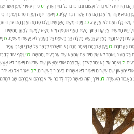
רָהָם הָיוֹ יִהְיֶה לְגוֹי גָּדוֹל וְעָצוּם וְנִבְרְכוּ בוֹ כֹּל גּוֹיֵי הָאָרֶץ.
יט
כִּי יְדַעְתִּיו לְמַעַן אֲשֶׁר יְצַוֶ
ַן הָבִיא יְהוָה עַל אַבְרָהָם אֵת אֲשֶׁר דִּבֶּר עָלָיו.
כ
וַיֹּאמֶר יְהוָה זַעֲקַת סְדֹם וַעֲמֹרָה כִּי 
ַי עָשׂוּ כָּלָה וְאִם לֹא אֵדָעָה.
כב
וַיִּפְנוּ מִשָּׁם הָאֲנָשִׁים וַיֵּלְכוּ סְדֹמָה וְאַבְרָהָם עוֹדֶנּוּ עֹמ
ּלַי יֵשׁ חֲמִשִּׁים צַדִּיקִם בְּתוֹךְ הָעִיר הַאַף תִּסְפֶּה וְלֹא תִשָּׂא לַמָּקוֹם לְמַעַן חֲמִשִּׁים
יק עִם רָשָׁע וְהָיָה כַצַּדִּיק כָּרָשָׁע חָלִלָה לָּךְ הֲשֹׁפֵט כָּל הָאָרֶץ לֹא יַעֲשֶׂה מִשְׁפָּט.
כו
וַי
קוֹם בַּעֲבוּרָם.
כז
וַיַּעַן אַבְרָהָם וַיֹּאמַר הִנֵּה נָא הוֹאַלְתִּי לְדַבֵּר אֶל אֲדֹנָי וְאָנֹכִי עָפָר
 אֶת כָּל הָעִיר וַיֹּאמֶר לֹא אַשְׁחִית אִם אֶמְצָא שָׁם אַרְבָּעִים וַחֲמִשָּׁה.
כט
וַיֹּסֶף עוֹד לְדַבֵּר
ָּעִים.
ל
וַיֹּאמֶר אַל נָא יִחַר לַאדֹנָי וַאֲדַבֵּרָה אוּלַי יִמָּצְאוּן שָׁם שְׁלֹשִׁים וַיֹּאמֶר לֹא אֶעֱשֶ
אוּלַי יִמָּצְאוּן שָׁם עֶשְׂרִים וַיֹּאמֶר לֹא אַשְׁחִית בַּעֲבוּר הָעֶשְׂרִים.
לב
וַיֹּאמֶר אַל נָא יִחַר
ת בַּעֲבוּר הָעֲשָׂרָה.
לג
וַיֵּלֶךְ יְהוָה כַּאֲשֶׁר כִּלָּה לְדַבֵּר אֶל אַבְרָהָם וְאַבְרָהָם שָׁב לִמְקֹמוֹ