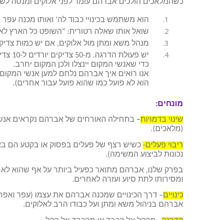
כשהמלאכים הולכים אברהם עומד לפני אלוקים ומנסה לשכ
הוא משתמש בכינויי כבוד לה’ ואותו מכנה עפר ו
שואל אותו שאלה רטורית: “השופט כל הארץ לא
מנהל משא ומתן מול אלוקים, אם יש כמות צדיקים
כדי שאנשי המקום יינצלו ולכן המקום יחרב.
אנו רואים איך אברהם נלחם למען אנשי המקום,
הוא לא פועל כמו שהוא פועל עבור אחרים).
מונחים:
שינוי בדמויות
–
בתחילה האורחים של אברהם נקראים אנשי
(מלאכים).
ריבוי פעלים-
כשיש רצף של פעלים בפסוק או בקטע הם באי
נכונות לביצוע המשימה).
בפרק שלנו, אברהם מתואר כפעיל ביותר על אף שהוא לאחר
ומסירותו לתת סיוע ועזרה לאחרים.
כינויים
– דרך הכינויים שמכנה אברהם את עצמו (עפר ואפר) 
אברהם בניהול משא ומתן ועל כבודו הרב לאלוקים.