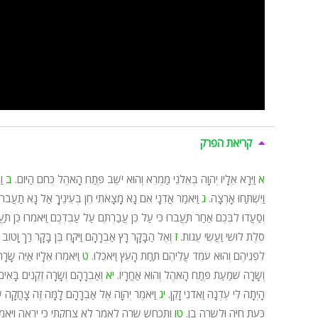
קריאת הפרק
א
וַיֵּרָא אֵלָיו יְהוָה בְּאֵלֹנֵי מַמְרֵא וְהוּא יֹשֵׁב פֶּתַח הָאֹהֶל כְּחֹם הַיּוֹם.
ב
וַ
וַיִּשְׁתַּחוּ אָרְצָה.
ג
וַיֹּאמַר אֲדֹנָי אִם נָא מָצָאתִי חֵן בְּעֵינֶיךָ אַל נָא תַעֲבֹר
וְסַעֲדוּ לִבְּכֶם אַחַר תַּעֲבֹרוּ כִּי עַל כֵּן עֲבַרְתֶּם עַל עַבְדְּכֶם וַיֹּאמְרוּ כֵּן תַּעֲש
סֹלֶת לוּשִׁי וַעֲשִׂי עֻגוֹת.
ז
וְאֶל הַבָּקָר רָץ אַבְרָהָם וַיִּקַּח בֶּן בָּקָר רַךְ וָטוֹב ו
לִפְנֵיהֶם וְהוּא עֹמֵד עֲלֵיהֶם תַּחַת הָעֵץ וַיֹּאכֵלוּ.
ט
וַיֹּאמְרוּ אֵלָיו אַיֵּה שָׂר
וְשָׂרָה שֹׁמַעַת פֶּתַח הָאֹהֶל וְהוּא אַחֲרָיו.
יא
וְאַבְרָהָם וְשָׂרָה זְקֵנִים בָּאִים
הָיְתָה לִּי עֶדְנָה וַאדֹנִי זָקֵן.
יג
וַיֹּאמֶר יְהוָה אֶל אַבְרָהָם לָמָּה זֶּה צָחֲקָה ש
כָּעֵת חַיָּה וּלְשָׂרָה בֵן.
טו
וַתְּכַחֵשׁ שָׂרָה לֵאמֹר לֹא צָחַקְתִּי כִּי יָרֵאָה וַיֹּאמ