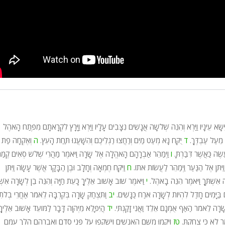
יִּשָּׂא עֵינָיו וַיַּרְא וְהִנֵּה שְׁלֹשָׁה אֲנָשִׁים נִצָּבִים עָלָיו וַיַּרְא וַיָּרָץ לִקְרָאתָם מִפֶּתַח הָאֹהֶל
 מֵעַל עַבְדֶּךָ.
ד
יֻקַּח נָא מְעַט מַיִם וְרַחֲצוּ רַגְלֵיכֶם וְהִשָּׁעֲנוּ תַּחַת הָעֵץ.
ה
וְאֶקְחָה פַת 
ֶׂה כַּאֲשֶׁר דִּבַּרְתָּ.
ו
וַיְמַהֵר אַבְרָהָם הָאֹהֱלָה אֶל שָׂרָה וַיֹּאמֶר מַהֲרִי שְׁלֹשׁ סְאִים קֶמַ
ַיִּתֵּן אֶל הַנַּעַר וַיְמַהֵר לַעֲשׂוֹת אֹתוֹ.
ח
וַיִּקַּח חֶמְאָה וְחָלָב וּבֶן הַבָּקָר אֲשֶׁר עָשָׂה וַיִּתֵּן
ָה אִשְׁתֶּךָ וַיֹּאמֶר הִנֵּה בָאֹהֶל.
י
וַיֹּאמֶר שׁוֹב אָשׁוּב אֵלֶיךָ כָּעֵת חַיָּה וְהִנֵּה בֵן לְשָׂרָה אִשְׁת
 בַּיָּמִים חָדַל לִהְיוֹת לְשָׂרָה אֹרַח כַּנָּשִׁים.
יב
וַתִּצְחַק שָׂרָה בְּקִרְבָּהּ לֵאמֹר אַחֲרֵי בְלֹתִ
ָׂרָה לֵאמֹר הַאַף אֻמְנָם אֵלֵד וַאֲנִי זָקַנְתִּי.
יד
הֲיִפָּלֵא מֵיְהוָה דָּבָר לַמּוֹעֵד אָשׁוּב אֵלֶיךָ
ֶר לֹא כִּי צָחָקְתְּ.
טז
וַיָּקֻמוּ מִשָּׁם הָאֲנָשִׁים וַיַּשְׁקִפוּ עַל פְּנֵי סְדֹם וְאַבְרָהָם הֹלֵךְ עִמָּם