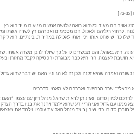
]
 אוויר חם מאוד וכשהוא רואה שלושה אנשים מגיעים מייד הוא רץ
וח, לרחוץ רגליהם ולאכול. הם מסכימים ואברהם רץ לשרה אשתו ומז
לו כדי שישחט אותו ויכין אותו לאכילה במהירות. בינתיים, הוא לוקח
נה: היא באוהל. והם מבשרים לו על כך שיולד לו בן משרה אשתו. שר
א חושבת לעצמה, הרי היא כבר מבוגרת (הפסיקה לקבל מחזור) ובעל
ורה ואמרה שהיא זקנה ולכן זה לא הגיוני? האם יש דבר שהוא גדול
 מהאל?” שרה מכחישה ואברהם לא מאמין לדבריה.
רכם לכיוון סדום. ואז ניתן לראות שהאל מנהל דיון עם עצמו. “האם א
מנו עם גדול ואני הרי יודע שהוא ילמד ויחנך את בניו בדרך הצדק
ורבן סדום. כדי שיבין כיצד מנהל האל את עולמו. וילמד את צאצאיו 