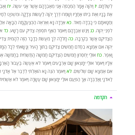
לְשַׁלְּחָם.
יז
וַיהֹוָה אָמָר הַמְכַסֶּה אֲנִי מֵאַבְרָהָם אֲשֶׁר אֲנִי עֹשֶׂה.
יח
וְאַבְ
אֶת בָּנָיו וְאֶת בֵּיתוֹ אַחֲרָיו וְשָׁמְרוּ דֶּרֶךְ יְהוָה לַעֲשׂוֹת צְדָקָה
וּמִשְׁפָּט
לְמַע
וְחַטָּאתָם כִּי כָבְדָה מְאֹד.
כא
אֵרֲדָה נָּא וְאֶרְאֶה הַכְּצַעֲקָתָהּ הַבָּאָה אֵל
לִפְנֵי יְהוָה.
כג
וַיִּגַּשׁ אַבְרָהָם וַיֹּאמַר הַאַף תִּסְפֶּה צַדִּיק עִם רָשָׁע.
כד
או
הַצַּדִּיקִם אֲשֶׁר בְּקִרְבָּהּ.
כה
חָלִלָה לְּךָ מֵעֲשֹׂת כַּדָּבָר הַזֶּה לְהָמִית צַדִּ
יְהוָה אִם אֶמְצָא בִסְדֹם חֲמִשִּׁים צַדִּיקִם בְּתוֹךְ הָעִיר וְנָשָׂאתִי לְכָל הַמָּ
וָאֵפֶר.
כח
אוּלַי יַחְסְרוּן חֲמִשִּׁים הַצַּדִּיקִם חֲמִשָּׁה הֲתַשְׁחִית בַּחֲמִשָּׁה
אֵלָיו וַיֹּאמַר אוּלַי יִמָּצְאוּן שָׁם אַרְבָּעִים וַיֹּאמֶר לֹא אֶעֱשֶׂה בַּעֲבוּר הָאַרְב
אִם אֶמְצָא שָׁם שְׁלֹשִׁים.
לא
וַיֹּאמֶר הִנֵּה נָא הוֹאַלְתִּי לְדַבֵּר אֶל אֲדֹנָי 
לַאדֹנָי וַאֲדַבְּרָה אַךְ הַפַּעַם אוּלַי יִמָּצְאוּן שָׁם עֲשָׂרָה וַיֹּאמֶר לֹא אַשְׁחִי
הקדמה