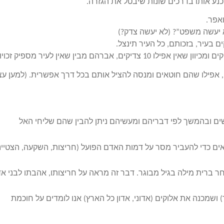
נע אותו בדרכים שונות שיבטל את הגזרה.
אפר.
 יעשה משפט”? (לא יעשה צדק?)
 בעיר, בזכותם, כל העיר תינצל.
יש פעולת הדרגה. מ-50 צדיקים יורדים ל-10 צדיקים ומכיוון שאין אפילו 10 צדיקים, אברהם מבין שאין לעיר מספיק זכ
 אפילו שהם חוטאים ומנסה להציל אותם בכל דרך אפשרית. (למען עצ
ם ובהמשך לפי דבריהם ומעשיהם ניתן להבין שהם שליחי האל
ם כדי להעביר מסר על דמות האדם הפועל (חריצות, השקעה, הצטיינו
 ברית מילה בגיל מבוגר. דבר זה מראה על חריצותו, אהבתו לבני א
ושמכנה את אלוקים (אדוני, אדון כל הארץ) אנו לומדים על חוכמת