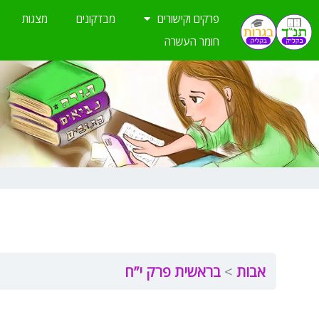
ילוג
פרקים וקישורים
מבדקונים
מצגות
תוכן
חומר העשרה
אבות
בראשית פרק י”ח