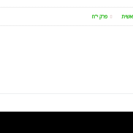
אשית
פרק י"ח