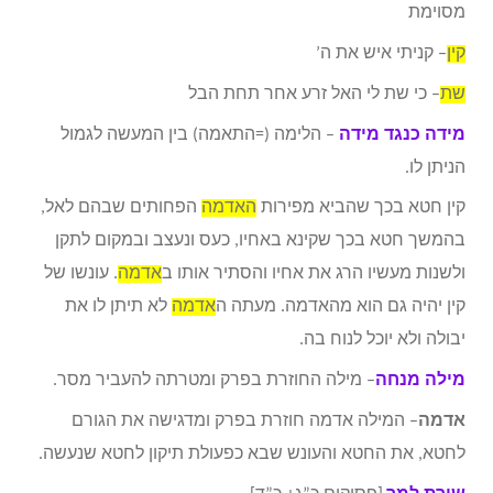
מסוימת
קין
– קניתי איש את ה’
שת
– כי שת לי האל זרע אחר תחת הבל
מידה כנגד מידה
– הלימה (=התאמה) בין המעשה לגמול
הניתן לו.
קין חטא בכך שהביא מפירות
האדמה
הפחותים שבהם לאל,
בהמשך חטא בכך שקינא באחיו, כעס ונעצב ובמקום לתקן
ולשנות מעשיו הרג את אחיו והסתיר אותו ב
אדמה
. עונשו של
קין יהיה גם הוא מהאדמה. מעתה ה
אדמה
לא תיתן לו את
יבולה ולא יוכל לנוח בה.
מילה מנחה
– מילה החוזרת בפרק ומטרתה להעביר מסר.
אדמה
– המילה אדמה חוזרת בפרק ומדגישה את הגורם
לחטא, את החטא והעונש שבא כפעולת תיקון לחטא שנעשה.