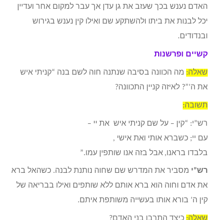
האדם נענש בכך שעזב את גן עדן אך עבר למקום אחר ועדיין
יכל לבנות את ביתו ולהשתקע שם ואילו קין נענש בגירוש
ובנדודים.
קשיים ופרשנות
שאלה:
מה הכוונה בסיבה שנתנה חוה לשם בנה “קניתי איש
את ה’”? לאיזה קניין התכוונה?
תשובה:
רש”י: “קין
–
על שם קניתי איש את יי –
עם יי
;
כשברא אותי ואת אישי
,
בלבדו בראנו,
אבל בזה אנו שותפין עמו
.”
רש”י
מסביר את המדרש שם שחוה נותנת לבנה. כשהאל ברא
את אדם וחוה הוא ברא אותם ללא שותפים ואילו בבריאה של
קין ה’ בורא אותו בעשייה משותפת איתם.
שאלה:
כיצד התרבו בני האדם?