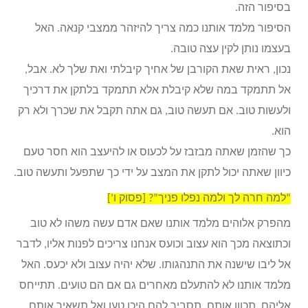
בסיפור הזה.
הסיפור מלמד אותנו כמה צריך להיזהר ממצבי קנאה. האל
בעצמו נותן לקין עצה טובה.
נכון, ראית שאת הקורבן של אחיך קיבלתי ואת שלך לא. אבל,
אל תתמקד במה שלא קיבלת אלא תתמקד בלתקן את דרכיך
ולעשות טוב. אם תעשה טוב, גם אתה תקבל את שכרך ולא רק
הוא.
כך שהזמן שאתה מבזבז על לכעוס או להיעצב הוא חסר טעם
כיוון שאתה יכול לתקן את המצב על ידי כך שתפעל ותעשה טוב.
“למה חרה לך ולמה נפלו פניך”? [פסוק ו’]
מהפרק אלוהים מלמד אותנו שאם אדם עשה משהו לא טוב
וכתוצאה מכך הוא עצוב וכועס אנחנו צריכים לפנות אליו, לדבר
אל ליבו שישנה את התנהגותו. שלא יהיה עצוב ולא יכעס. האל
מלמד אותנו לא להתעלם מאחרים גם אם הם טועים. תתייחס
אליהם, תכוון אותם, תסביר להם היכן טעו ואל תשאיר אותם