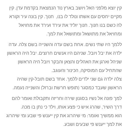
קין יוצא מלפני האל ויושב בארץ נוד הנמצאת בקדמת עדן. קין
מקיים יחסים עם אשתו ונולד לו בנו, חנוך. קין בונה עיר וקורא
לה כשם בנו חנוך. חנוך יוליד את עירד ועירד את מחויאל
ומחויאל את מתושאל ומתושאל את למך.
ללמך היו שתי נשים. אחת בשם עדה והשנייה בשם צלה. עדה
ילדה את יבל ויובל. שניהם היו אנשים חרוצים. יבל היה הראשון
שניהל וארגן את האהלים והצאן והבקר ויובל היה הראשון
שהתחיל עם המוסיקה, הכינור והעוגב.
צלה ילדה גם שני ילדים ללמך. אחד בשם תובל-קין שהיה
הראשון שעבד כמסגר (תופש חרשת וברזל) והשנייה נעמה.
למך פונה אל נשיו בסגנון שירה וחריזה ותקבולת ואומר להם
דרך השיר, שהרג איש כי פצע אותו, וילד כי נתן בו מכה.
הוא ממשיך ואומר: מי שיהרוג את קין ייענש פי שבע ומי שיהרוג
את למך ייענש פי שבעים ושבע.