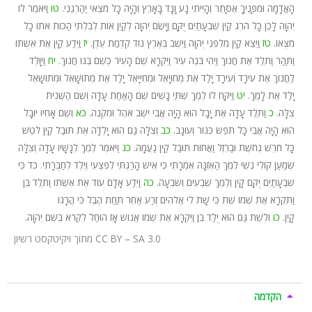
הָאֲדָמָה וּמִפָּנֶיךָ אֶסָּתֵר וְהָיִיתִי נָע וָנָד בָּאָרֶץ וְהָיָה כָל מֹצְאִי יַהַרְגֵנִי.
טו
וַיֹּאמֶר לוֹ
יְהוָה לָכֵן כָּל הֹרֵג קַיִן שִׁבְעָתַיִם יֻקָּם וַיָּשֶׂם יְהוָה לְקַיִן אוֹת לְבִלְתִּי הַכּוֹת אֹתוֹ כָּל
מֹצְאוֹ.
טז
וַיֵּצֵא קַיִן מִלִּפְנֵי יְהוָה וַיֵּשֶׁב בְּאֶרֶץ נוֹד קִדְמַת עֵדֶן.
יז
וַיֵּדַע קַיִן אֶת אִשְׁתּוֹ
וַתַּהַר וַתֵּלֶד אֶת חֲנוֹךְ וַיְהִי בֹּנֶה עִיר וַיִּקְרָא שֵׁם הָעִיר כְּשֵׁם בְּנוֹ חֲנוֹךְ.
יח
וַיִּוָּלֵד
לַחֲנוֹךְ אֶת עִירָד וְעִירָד יָלַד אֶת מְחוּיָאֵל וּמְחִיּיָאֵל יָלַד אֶת מְתוּשָׁאֵל וּמְתוּשָׁאֵל
יָלַד אֶת לָמֶךְ.
יט
וַיִּקַּח לוֹ לֶמֶךְ שְׁתֵּי נָשִׁים שֵׁם הָאַחַת עָדָה וְשֵׁם הַשֵּׁנִית
צִלָּה.
כ
וַתֵּלֶד עָדָה אֶת יָבָל הוּא הָיָה אֲבִי יֹשֵׁב אֹהֶל וּמִקְנֶה.
כא
וְשֵׁם אָחִיו יוּבָל
הוּא הָיָה אֲבִי כָּל תֹּפֵשׂ כִּנּוֹר וְעוּגָב.
כב
וְצִלָּה גַם הִוא יָלְדָה אֶת תּוּבַל קַיִן לֹטֵשׁ
כָּל חֹרֵשׁ נְחֹשֶׁת וּבַרְזֶל וַאֲחוֹת תּוּבַל קַיִן נַעֲמָה.
כג
וַיֹּאמֶר לֶמֶךְ לְנָשָׁיו עָדָה וְצִלָּה
שְׁמַעַן קוֹלִי נְשֵׁי לֶמֶךְ הַאְזֵנָּה אִמְרָתִי כִּי אִישׁ הָרַגְתִּי לְפִצְעִי וְיֶלֶד לְחַבֻּרָתִי.
כד
כִּי
שִׁבְעָתַיִם יֻקַּם קָיִן וְלֶמֶךְ שִׁבְעִים וְשִׁבְעָה.
כה
וַיֵּדַע אָדָם עוֹד אֶת אִשְׁתּוֹ וַתֵּלֶד בֵּן
וַתִּקְרָא אֶת שְׁמוֹ שֵׁת כִּי שָׁת לִי אֱלֹהִים זֶרַע אַחֵר תַּחַת הֶבֶל כִּי הֲרָגוֹ
קָיִן.
כו
וּלְשֵׁת גַּם הוּא יֻלַּד בֵּן וַיִּקְרָא אֶת שְׁמוֹ אֱנוֹשׁ אָז הוּחַל לִקְרֹא בְּשֵׁם יְהוָה.
מתוך ויקיטקסט רשיון CC BY – SA 3.0
הקדמה