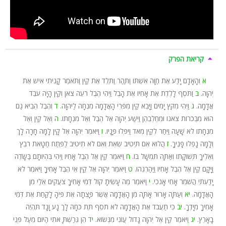
קריאת הפרק
א
וְהָאָדָם יָדַע אֶת חַוָּה אִשְׁתּוֹ וַתַּהַר וַתֵּלֶד אֶת קַיִן וַתֹּאמֶר קָנִיתִי אִישׁ אֶת
יְהוָה.
ב
וַתֹּסֶף לָלֶדֶת אֶת אָחִיו אֶת הָבֶל וַיְהִי הֶבֶל רֹעֵה צֹאן וְקַיִן הָיָה עֹבֵד
אֲדָמָה.
ג
וַיְהִי מִקֵּץ יָמִים וַיָּבֵא קַיִן מִפְּרִי הָאֲדָמָה מִנְחָה לַיהוָה.
ד
וְהֶבֶל הֵבִיא גַם
הוּא מִבְּכֹרוֹת צֹאנוֹ וּמֵחֶלְבֵהֶן וַיִּשַׁע יְהוָה אֶל הֶבֶל וְאֶל מִנְחָתוֹ.
ה
וְאֶל קַיִן וְאֶל
מִנְחָתוֹ לֹא שָׁעָה וַיִּחַר לְקַיִן מְאֹד וַיִּפְּלוּ פָּנָיו.
ו
וַיֹּאמֶר יְהוָה אֶל קָיִן לָמָּה חָרָה לָךְ
וְלָמָּה נָפְלוּ פָנֶיךָ.
ז
הֲלוֹא אִם תֵּיטִיב שְׂאֵת וְאִם לֹא תֵיטִיב לַפֶּתַח חַטָּאת רֹבֵץ
וְאֵלֶיךָ תְּשׁוּקָתוֹ וְאַתָּה תִּמְשָׁל בּוֹ.
ח
וַיֹּאמֶר קַיִן אֶל הֶבֶל אָחִיו וַיְהִי בִּהְיוֹתָם בַּשָּׂדֶה
וַיָּקָם קַיִן אֶל הֶבֶל אָחִיו וַיַּהַרְגֵהוּ.
ט
וַיֹּאמֶר יְהוָה אֶל קַיִן אֵי הֶבֶל אָחִיךָ וַיֹּאמֶר לֹא
יָדַעְתִּי הֲשֹׁמֵר אָחִי אָנֹכִי.
י
וַיֹּאמֶר מֶה עָשִׂיתָ קוֹל דְּמֵי אָחִיךָ צֹעֲקִים אֵלַי מִן
הָאֲדָמָה.
יא
וְעַתָּה אָרוּר אָתָּה מִן הָאֲדָמָה אֲשֶׁר פָּצְתָה אֶת פִּיהָ לָקַחַת אֶת דְּמֵי
אָחִיךָ מִיָּדֶךָ.
יב
כִּי תַעֲבֹד אֶת הָאֲדָמָה לֹא תֹסֵף תֵּת כֹּחָהּ לָךְ נָע וָנָד תִּהְיֶה
בָאָרֶץ.
יג
וַיֹּאמֶר קַיִן אֶל יְהוָה גָּדוֹל עֲו‍ֹנִי מִנְּשׂוֹא.
יד
הֵן גֵּרַשְׁתָּ אֹתִי הַיּוֹם מֵעַל פְּנֵי