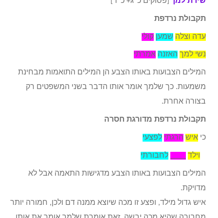
שירת למך
[פסוקים כ”ג+ כ”ד]
תקבולת נרדפת
עדה וצלה
שמען
קולי
נשי למך
האזנה
אמרתי
המילים הצבועות באותו הצבע הן המילים התואמות מבחינת
משמעות. כך שלמך אומר אותו הדבר בשני המשפטים רק
בצורה אחרת.
תקבולת נרדפת מדורגת חסרה
כי
איש
הרגתי
לפצעי
וילד
____
לחבורתי
המילים הצבועות באותו הצבע מדגישות התאמה אבל לא
מדויקת.
איש גדול מילד, ופצע זו מכה שיוצא ממנה דם ולכן, חמורה יותר
מחבורה שהיא מכה יבשה. זאת אומרת שלמך אומר את אותו