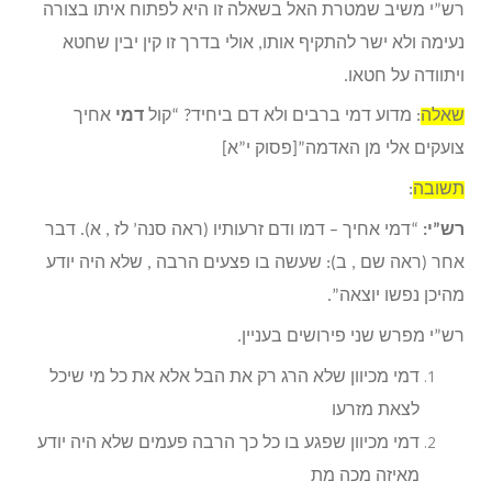
רש”י משיב שמטרת האל בשאלה זו היא לפתוח איתו בצורה
נעימה ולא ישר להתקיף אותו, אולי בדרך זו קין יבין שחטא
ויתוודה על חטאו.
שאלה
: מדוע דמי ברבים ולא דם ביחיד? “קול
דמי
אחיך
צועקים אלי מן האדמה”[פסוק י”א]
תשובה
:
רש”י:
“דמי אחיך – דמו ודם זרעותיו (ראה סנה’ לז , א). דבר
אחר (ראה שם , ב): שעשה בו פצעים הרבה , שלא היה יודע
מהיכן נפשו יוצאה”.
רש”י מפרש שני פירושים בעניין.
דמי מכיוון שלא הרג רק את הבל אלא את כל מי שיכל
לצאת מזרעו
דמי מכיוון שפגע בו כל כך הרבה פעמים שלא היה יודע
מאיזה מכה מת