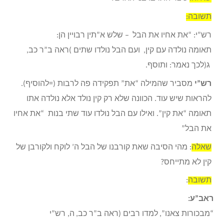
תשובה:
רש”י: “את אחיו את הבל
–
שלש א”תין רבויין הן
:
תאומה נולדה עם קין,
ועם הבל נולדו שתים
)
ראה ב”ר כב,
ג
(
לכך נאמר: ותוסף.
רש”י
מסביר שהמילה “את” תפקידה פה לרבות (=להוסיף).
להראות שיש עוד. הכוונה שלא רק קין נולד אלא נולדה אתו
תאומה “את קין”. ואילו עם הבל נולדו עוד שתי בנות “את אחיו
את הבל”
שאלה
: מהי הסיבה שאת קורבנו של הבל ה’ לוקח ולקורבן של
קין לא מתייחס?
תשובה
:
ראב”ע:
“מבכורות צאנו”,
למדו רבים (ראה ב”ר כב,
ה, רש”י