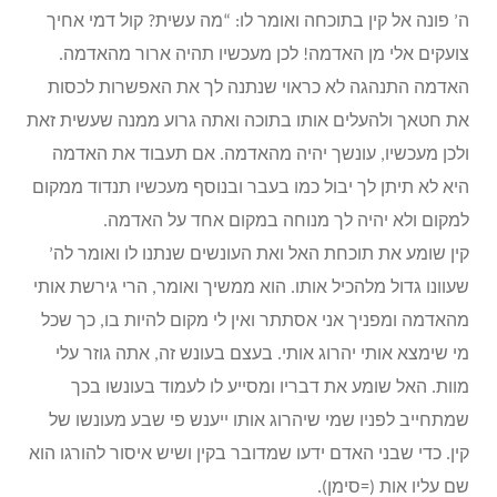
ה’ פונה אל קין בתוכחה ואומר לו: “מה עשית? קול דמי אחיך
צועקים אלי מן האדמה! לכן מעכשיו תהיה ארור מהאדמה.
האדמה התנהגה לא כראוי שנתנה לך את האפשרות לכסות
את חטאך ולהעלים אותו בתוכה ואתה גרוע ממנה שעשית זאת
ולכן מעכשיו, עונשך יהיה מהאדמה. אם תעבוד את האדמה
היא לא תיתן לך יבול כמו בעבר ובנוסף מעכשיו תנדוד ממקום
למקום ולא יהיה לך מנוחה במקום אחד על האדמה.
קין שומע את תוכחת האל ואת העונשים שנתנו לו ואומר לה’
שעוונו גדול מלהכיל אותו. הוא ממשיך ואומר, הרי גירשת אותי
מהאדמה ומפניך אני אסתתר ואין לי מקום להיות בו, כך שכל
מי שימצא אותי יהרוג אותי. בעצם בעונש זה, אתה גוזר עלי
מוות. האל שומע את דבריו ומסייע לו לעמוד בעונשו בכך
שמתחייב לפניו שמי שיהרוג אותו ייענש פי שבע מעונשו של
קין. כדי שבני האדם ידעו שמדובר בקין ושיש איסור להורגו הוא
שם עליו אות (=סימן).