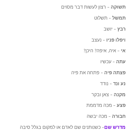
תשוקה
– רצון לעשות דבר מסוים
תמשל
– תשלוט
רבץ
– יושב
ויפלו פניו
– נעצב
אי
– איה, איפה? היכן?
עתה
– עכשיו
פצתה פיה
– פתחה את פיה
נע ונד
– נודד
מקנה
– צאן ובקר
פצע
– מכה מדממת
חבורה
– מכה יבשה
מדרש שם
– כשנותנים שם לאדם או למקום בגלל סיבה