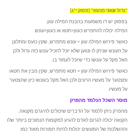
“גדול
עווני
מנשא” [פסוק י”ג]
בפסוק יש דו משמעות בהבנת המילה עוון.
המילה יכולה להתפרש כעוון=חטא או כעוון=עונש.
כאשר פירוש המילה עוון = עונש מתפרש, שקין כועס ומתלונן
על העונש שניתן לו וטוען שלא יוכל להכיל עונש כזה גדול ולכן
האל מקל על עונשו כדי שיוכל לעמוד בו.
כאשר פירוש המילה עוון = חטא מתפרש, שקין מבין את חטאו
ומצטער על מעשיו הרעים ולכן האל מקל בעונשו כיון שהצטער
על מעשיו.
מוסר השכל הנלמד מהפרק
מהפרק ניתן ללמוד על הדברים שיכולים להיגרם מקנאה.
הקנאה יכולה לגרום לאדם להגיע למקומות הנמוכים ביותר שלו
וההשלכות של המעשים יכולות להיות חמורות מאוד כמו