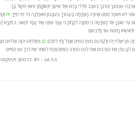
רְבֶּה עִצְּבוֹנֵךְ וְהֵרֹנֵךְ בְּעֶצֶב תֵּלְדִי בָנִים וְאֶל אִישֵׁךְ תְּשׁוּקָתֵךְ וְהוּא יִמְשָׁל בָּ
אמֹר לֹא תֹאכַל מִמֶּנּוּ אֲרוּרָה הָאֲדָמָה בַּעֲבוּרֶךָ בְּעִצָּבוֹן תֹּאכֲלֶנָּה כֹּל יְמֵי חַיֶּיךָ.
יח
וְקוֹ
ֶם עַד שׁוּבְךָ אֶל הָאֲדָמָה כִּי מִמֶּנָּה לֻקָּחְתָּ כִּי עָפָר אַתָּה וְאֶל עָפָר תָּשׁוּב.
כ
וַיִּקְרָא ה
ְאִשְׁתּוֹ כָּתְנוֹת עוֹר וַיַּלְבִּשֵׁם.
ּה פֶּן יִשְׁלַח יָדוֹ וְלָקַח גַּם מֵעֵץ הַחַיִּים וְאָכַל וָחַי לְעֹלָם.
כג
וַיְשַׁלְּחֵהוּ יְהוָה אֱלֹהִים מִגַּ
קֶּדֶם לְגַן עֵדֶן אֶת הַכְּרֻבִים וְאֵת לַהַט הַחֶרֶב הַמִּתְהַפֶּכֶת לִשְׁמֹר אֶת דֶּרֶךְ עֵץ הַחַיִּים.
מתוך ויקיטקסט רשיון CC BY – SA 3.0