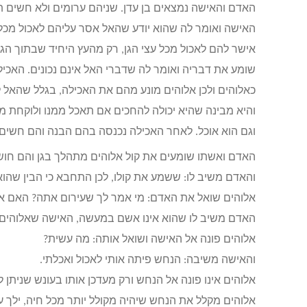
האדם והאישה נמצאים בן עדן. שניהם ערומים ולא חשים ת
האישה ואומר לה שהוא יודע שהאל אסר עליהם לאכול מכל 
אישר להם לאכול מכל עצי הגן, רק מהעץ היחיד שבתוך הגן, 
שומע את דבריה ואומר לה שדברי האל אינם נכונים. האכי
כאלוהים ולכן אלוהים מונע מהם את האכילה, בגלל שהאל ל
והיא מבינה שהיא יכולה להחכים אם תאכל ממנו ולוקחת מ
וגם הוא אוכל. לאחר האכילה נכנסה בהם הבנה והם חשים 
האדם ואשתו שומעים את קול אלוהים מתהלך בגן והם חוש
והאדם משיב לו: ששמע את קולו, לכן התחבא כי הבין שהוא 
אלוהים שואל את האדם: מי אמר לך שעירום אתה? האם אכ
האדם משיב לו שהוא אינו אשם במעשה, האישה שאלוהים בעצ
אלוהים פונה אל האישה ושואל אותה: מה עשית?
והאישה משיבה: הנחש פיתה אותי לאכול ואכלתי.
אלוהים אינו פונה אל הנחש ורק מעדכן אותו בעונש שניתן לו
אלוהים מקלל את הנחש שיהיה מקולל יותר מכל חיה, ילך על ג