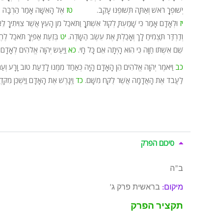
יְשׁוּפְךָ רֹאשׁ וְאַתָּה תְּשׁוּפֶנּוּ עָקֵב.
טז
אֶל הָאִשָּׁה אָמַר הַרְבָּה אַ
יז
וּלְאָדָם אָמַר כִּי שָׁמַעְתָּ לְקוֹל אִשְׁתֶּךָ וַתֹּאכַל מִן הָעֵץ אֲשֶׁר צִוִּיתִיךָ לֵ
וְדַרְדַּר תַּצְמִיחַ לָךְ וְאָכַלְתָּ אֶת עֵשֶׂב הַשָּׂדֶה.
יט
בְּזֵעַת אַפֶּיךָ תֹּאכַל לֶח
שֵׁם אִשְׁתּוֹ חַוָּה כִּי הִוא הָיְתָה אֵם כָּל חָי.
כא
וַיַּעַשׂ יְהוָה אֱלֹהִים לְאָדָם וּל
כב
וַיֹּאמֶר יְהוָה אֱלֹהִים הֵן הָאָדָם הָיָה כְּאַחַד מִמֶּנּוּ לָדַעַת טוֹב וָרָע וְעַתָ
לַעֲבֹד אֶת הָאֲדָמָה אֲשֶׁר לֻקַּח מִשָּׁם.
כד
וַיְגָרֶשׁ אֶת הָאָדָם וַיַּשְׁכֵּן מִ
סיכום הפרק
ב”ה
מיקום:
בראשית פרק ג’
תקציר הפרק