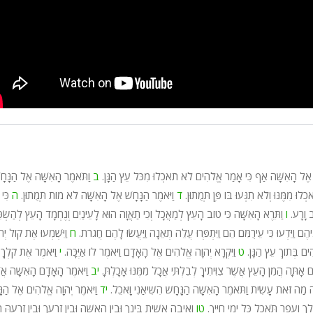
ֶר אֶל הָאִשָּׁה אַף כִּי אָמַר אֱלֹהִים לֹא תֹאכְלוּ מִכֹּל עֵץ הַגָּן.
ב
וַתֹּאמֶר הָאִשָּׁה אֶל הַנָּחָ
ּ מִמֶּנּוּ וְלֹא תִגְּעוּ בּוֹ פֶּן תְּמֻתוּן.
ד
וַיֹּאמֶר הַנָּחָשׁ אֶל הָאִשָּׁה לֹא מוֹת תְּמֻתוּן.
ה
כִּי 
ב וָרָע.
ו
וַתֵּרֶא הָאִשָּׁה כִּי טוֹב הָעֵץ לְמַאֲכָל וְכִי תַאֲוָה הוּא לָעֵינַיִם וְנֶחְמָד הָעֵץ לְהַשְׂכִ
ֵיהֶם וַיֵּדְעוּ כִּי עֵירֻמִּם הֵם וַיִּתְפְּרוּ עֲלֵה תְאֵנָה וַיַּעֲשׂוּ לָהֶם חֲגֹרֹת.
ח
וַיִּשְׁמְעוּ אֶת קוֹל יְה
הִים בְּתוֹךְ עֵץ הַגָּן.
ט
וַיִּקְרָא יְהוָה אֱלֹהִים אֶל הָאָדָם וַיֹּאמֶר לוֹ אַיֶּכָּה.
י
וַיֹּאמֶר אֶת קֹלְךָ
רֹם אָתָּה הֲמִן הָעֵץ אֲשֶׁר צִוִּיתִיךָ לְבִלְתִּי אֲכָל מִמֶּנּוּ אָכָלְתָּ.
יב
וַיֹּאמֶר הָאָדָם הָאִשָּׁה אֲ
ה מַה זֹּאת עָשִׂית וַתֹּאמֶר הָאִשָּׁה הַנָּחָשׁ הִשִּׁיאַנִי וָאֹכֵל.
יד
וַיֹּאמֶר יְהֹוָה אֱלֹהִים אֶל הַנָ
ךְ וְעָפָר תֹּאכַל כָּל יְמֵי חַיֶּיךָ.
טו
וְאֵיבָה אָשִׁית בֵּינְךָ וּבֵין הָאִשָּׁה וּבֵין זַרְעֲךָ וּבֵין זַרְעָהּ 