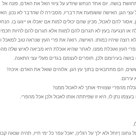
חושת בושה. יום אחד הנחש שיודע על ציווי האל את האדם, פונה אל
עצי הגן. האישה ששומעת את דבריו, מסבירה לו שהדבר לא נכון. האל
אסור להם לאכול, מכיון שהם יכולים למות אם יאכלו או ייגעו בו. הנח
לה או הנגיעה בעץ לא תגרום להם למוות אלא תגרום להם להיות חכמי
א רוצה שיהיו כמותו. האישה, רואה את פרי העץ שנראה טוב למאכל ו
פרי העץ ואוכלת ממנו. לאחר שהיא אוכלת היא מביאה לאיש שלה מהפ
בושה בעירומם ולכן, תופרים לעצמם בגדים מעלי עצי התאנה.
שים, הם מתחבאים בתוך עץ הגן. אלוהים שואל את האדם: איכה?
עירום.
לת מהפרי שצוויתי אותך לא לאכול ממנו?
מו נתן לו, היא זו שפיתתה אותו לאכול ולכן אכל מהפרי.
.
חונו (יזחל ולא ילך על רגליו), יאכל עפר כל ימי חייו, תהיה שנאה קבו