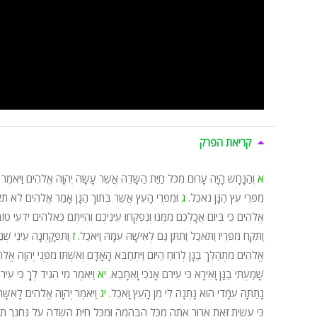
קריאת הפרק
א
וְהַנָּחָשׁ הָיָה עָרוּם מִכֹּל חַיַּת הַשָּׂדֶה אֲשֶׁר עָשָׂה יְהוָה אֱלֹהִים וַיֹּאמ
מִפְּרִי עֵץ הַגָּן נֹאכֵל.
ג
וּמִפְּרִי הָעֵץ אֲשֶׁר בְּתוֹךְ הַגָּן אָמַר אֱלֹהִים לֹא תֹאכְלו
אֱלֹהִים כִּי בְּיוֹם אֲכָלְכֶם מִמֶּנּוּ וְנִפְקְחוּ עֵינֵיכֶם וִהְיִיתֶם כֵּאלֹהִים יֹדְעֵי טוֹ
וַתִּקַּח מִפִּרְיוֹ וַתֹּאכַל וַתִּתֵּן גַּם לְאִישָׁהּ עִמָּהּ וַיֹּאכַל.
ז
וַתִּפָּקַחְנָה עֵינֵי שְׁנ
אֱלֹהִים מִתְהַלֵּךְ בַּגָּן לְרוּחַ הַיּוֹם וַיִּתְחַבֵּא הָאָדָם וְאִשְׁתּוֹ מִפְּנֵי יְהוָה אֱלֹ
שָׁמַעְתִּי בַּגָּן וָאִירָא כִּי עֵירֹם אָנֹכִי וָאֵחָבֵא.
יא
וַיֹּאמֶר מִי הִגִּיד לְךָ כִּי עֵי
נָתַתָּה עִמָּדִי הִוא נָתְנָה לִּי מִן הָעֵץ וָאֹכֵל.
יג
וַיֹּאמֶר יְהוָה אֱלֹהִים לָאִשָּׁ
כִּי עָשִׂיתָ זֹּאת אָרוּר אַתָּה מִכָּל הַבְּהֵמָה וּמִכֹּל חַיַּת הַשָּׂדֶה עַל גְּחֹנְךָ תֵלֵ