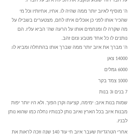
על חבריו וה’ שומע ומקבל את תפילת איוב על חבריו.
ה’ מוסיף לאיוב יותר ממה שהיה לו. אחיו, אחיותיו וכל מי
שהכיר אותו לפני כן אוכלים איתו לחם, מצטערים בשבילו על
מה שקרה לו ומנחמים אותו על הרעה שה’ הביא עליו. הם
נותנים לו כל אחד מטבע ונזם זהב.
ה’ מברך את איוב יותר ממה שברך אותו בהתחלה ומביא לו:
14000 צאן
6000 גמלים
1000 צמד בקר
7 בנים ו3 בנות
שמות בנות איוב: ימימה, קציעה וקרן הפוך. ולא היו יותר יפות
מבנות איוב בכל הארץ ואיוב נותן לבנותיו נחלה כמו שהוא נותן
לבניו.
אחרי הטרגדיות שעבר איוב חי עוד 140 שנה וזכה לראות את