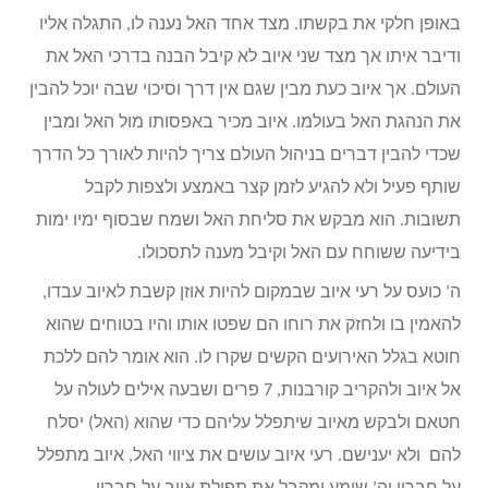
באופן חלקי את בקשתו. מצד אחד האל נענה לו, התגלה אליו
ודיבר איתו אך מצד שני איוב לא קיבל הבנה בדרכי האל את
העולם. אך איוב כעת מבין שגם אין דרך וסיכוי שבה יוכל להבין
את הנהגת האל בעולמו. איוב מכיר באפסותו מול האל ומבין
שכדי להבין דברים בניהול העולם צריך להיות לאורך כל הדרך
שותף פעיל ולא להגיע לזמן קצר באמצע ולצפות לקבל
תשובות. הוא מבקש את סליחת האל ושמח שבסוף ימיו ימות
בידיעה ששוחח עם האל וקיבל מענה לתסכולו.
ה’ כועס על רעי איוב שבמקום להיות אוזן קשבת לאיוב עבדו,
להאמין בו ולחזק את רוחו הם שפטו אותו והיו בטוחים שהוא
חוטא בגלל האירועים הקשים שקרו לו. הוא אומר להם ללכת
אל איוב ולהקריב קורבנות, 7 פרים ושבעה אילים לעולה על
חטאם ולבקש מאיוב שיתפלל עליהם כדי שהוא (האל) יסלח
להם ולא יענישם. רעי איוב עושים את ציווי האל, איוב מתפלל