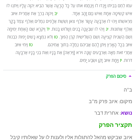
עִמּוֹ לֶחֶם בְּבֵיתוֹ וַיָּנֻדוּ לוֹ וַיְנַחֲמוּ אֹתוֹ עַל כָּל הָרָעָה אֲשֶׁר הֵבִיא יְהוָה עָלָיו וַיִּתְּנוּ לוֹ
אִישׁ קְשִׂיטָה אֶחָת וְאִישׁ נֶזֶם זָהָב אֶחָד.
יב
וַיהוָה בֵּרַךְ אֶת אַחֲרִית אִיּוֹב
מֵרֵאשִׁתוֹ וַיְהִי לוֹ אַרְבָּעָה עָשָׂר אֶלֶף צֹאן וְשֵׁשֶׁת אֲלָפִים גְּמַלִּים וְאֶלֶף צֶמֶד בָּקָר
וְאֶלֶף אֲתוֹנוֹת.
יג
וַיְהִי לוֹ שִׁבְעָנָה בָנִים וְשָׁלוֹשׁ בָּנוֹת.
יד
וַיִּקְרָא שֵׁם הָאַחַת יְמִימָה
וְשֵׁם הַשֵּׁנִית קְצִיעָה וְשֵׁם הַשְּׁלִישִׁית קֶרֶן הַפּוּךְ.
טו
וְלֹא נִמְצָא נָשִׁים יָפוֹת כִּבְנוֹת
אִיּוֹב בְּכָל הָאָרֶץ וַיִּתֵּן לָהֶם אֲבִיהֶם נַחֲלָה בְּתוֹךְ אֲחֵיהֶם.
טז
וַיְחִי אִיּוֹב
אַחֲרֵי זֹאת מֵאָה וְאַרְבָּעִים שָׁנָה וירא [וַיִּרְאֶה] אֶת בָּנָיו וְאֶת בְּנֵי בָנָיו אַרְבָּעָה
דֹּרוֹת.
יז
וַיָּמָת אִיּוֹב זָקֵן וּשְׂבַע יָמִים.
סיכום הפרק
ב”ה
מיקום: איוב פרק מ”ב
נושא
: אחרית דבר
תקציר הפרק
איוב שביקש מהאל להתגלות אליו ולענות לו על שאלותיו קיבל