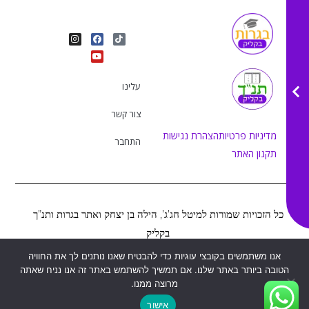
I
Y
F
T
n
o
a
i
s
u
c
k
t
e
t
t
a
b
u
o
g
o
b
k
r
o
e
עלינו
a
k
m
צור קשר
מדיניות פרטיות
הצהרת נגישות
התחבר
תקנון האתר
כל הזכויות שמורות למיטל חג’ג’, הילה בן יצחק ואתר בגרות ותנ”ך
בקליק
אנו משתמשים בקובצי עוגיות כדי להבטיח שאנו נותנים לך את החוויה
הטובה ביותר באתר שלנו. אם תמשיך להשתמש באתר זה אנו נניח שאתה
Web&MOR
2022
©
נבנה ע”י
מרוצה ממנו.
אישור