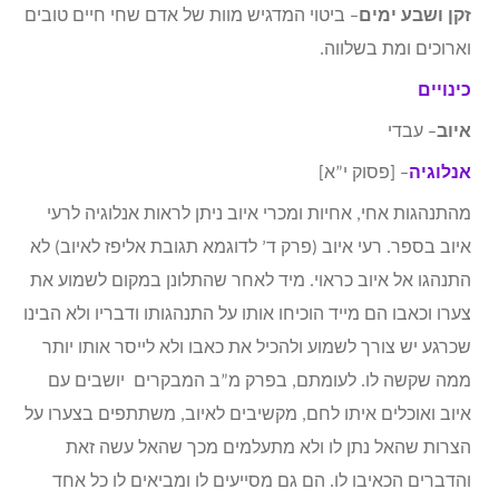
זקן ושבע ימים
– ביטוי המדגיש מוות של אדם שחי חיים טובים
וארוכים ומת בשלווה.
כינויים
איוב
– עבדי
אנלוגיה
– [פסוק י”א]
מהתנהגות אחי, אחיות ומכרי איוב ניתן לראות אנלוגיה לרעי
איוב בספר. רעי איוב (פרק ד’ לדוגמא תגובת אליפז לאיוב) לא
התנהגו אל איוב כראוי. מיד לאחר שהתלונן במקום לשמוע את
צערו וכאבו הם מייד הוכיחו אותו על התנהגותו ודבריו ולא הבינו
שכרגע יש צורך לשמוע ולהכיל את כאבו ולא לייסר אותו יותר
ממה שקשה לו. לעומתם, בפרק מ”ב המבקרים יושבים עם
איוב ואוכלים איתו לחם, מקשיבים לאיוב, משתתפים בצערו על
הצרות שהאל נתן לו ולא מתעלמים מכך שהאל עשה זאת
והדברים הכאיבו לו. הם גם מסייעים לו ומביאים לו כל אחד