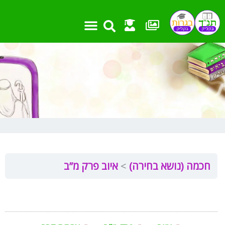
ילוג
תוכן
חכמה (נושא בחירה)
איוב פרק מ”ב