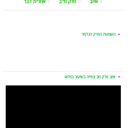
איוב
פרק מ"ב
אחרית דבר
השמעת הפרק הנלמד
איוב פרק מב צפייה בשיעור בוידאו