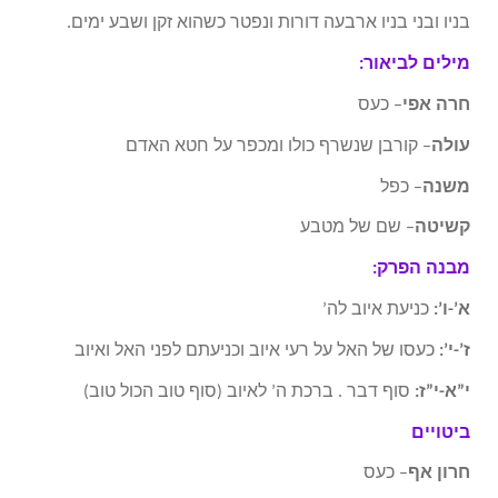
בניו ובני בניו ארבעה דורות ונפטר כשהוא זקן ושבע ימים.
מילים לביאור:
חרה אפי
– כעס
עולה
– קורבן שנשרף כולו ומכפר על חטא האדם
משנה
– כפל
קשיטה
– שם של מטבע
מבנה הפרק:
א’-ו’:
כניעת איוב לה’
ז’-י’:
כעסו של האל על רעי איוב וכניעתם לפני האל ואיוב
י”א-י”ז:
סוף דבר . ברכת ה’ לאיוב (סוף טוב הכול טוב)
ביטויים
חרון אף
– כעס