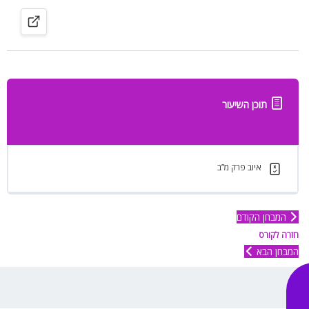
תוכן השיעור
איוב פרק מ”ב
המבחן הקודם
חזרה לקורס
המבחן הבא