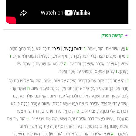
קריאת הפרק
א
וַיַּעַן אִיּוֹב אֶת יְהוָה וַיֹּאמַר.
ב
ידעת [יָדַעְתִּי] כִּי כֹ
ל תּוּכָל וְלֹא יִבָּצֵר מִמְּךָ מְזִמָּה.
ג
מִי זֶה מַעְלִים עֵצָה בְּלִי דָעַת לָכֵן הִגַּדְתִּי וְלֹא אָבִין נִפְלָאוֹת מִמֶּנִּי וְלֹא אֵדָע.
ד
שְׁמַע נָא וְאָנֹכִי אֲדַבֵּר אֶשְׁאָלְךָ וְהוֹדִיעֵנִי.
ה
לְשֵׁמַע אֹזֶן שְׁמַעְתִּיךָ וְעַתָּה עֵינִי
רָאָתְךָ.
ו
עַל כֵּן אֶמְאַס וְנִחַמְתִּי עַל עָפָר וָאֵפֶר.
ז
וַיְהִי אַחַר דִּבֶּר יְהוָה אֶת הַדְּבָרִים הָאֵלֶּה אֶל אִיּוֹב וַיֹּאמֶר יְהוָה אֶל אֱלִיפַז הַתֵּימָנִי
חָרָה אַפִּי בְךָ וּבִשְׁנֵי רֵעֶיךָ כִּי לֹא דִבַּרְתֶּם אֵלַי נְכוֹנָה כְּעַבְדִּי אִיּוֹב.
ח
וְעַתָּה קְחוּ
לָכֶם שִׁבְעָה פָרִים וְשִׁבְעָה אֵילִים וּלְכוּ אֶל עַבְדִּי אִיּוֹב וְהַעֲלִיתֶם עוֹלָה בַּעַדְכֶם
וְאִיּוֹב עַבְדִּי יִתְפַּלֵּל עֲלֵיכֶם כִּי אִם פָּנָיו אֶשָּׂא לְבִלְתִּי עֲשׂוֹת עִמָּכֶם נְבָלָה כִּי לֹא
דִבַּרְתֶּם אֵלַי נְכוֹנָה כְּעַבְדִּי אִיּוֹב.
ט
וַיֵּלְכוּ אֱלִיפַז הַתֵּימָנִי וּבִלְדַּד הַשּׁוּחִי צֹפַר
הַנַּעֲמָתִי וַיַּעֲשׂוּ כַּאֲשֶׁר דִּבֶּר אֲלֵיהֶם יְהוָה וַיִּשָּׂא יְהוָה אֶת פְּנֵי אִיּוֹב.
י
וַיהוָה שָׁב אֶת
שבית [שְׁבוּת] אִיּוֹב בְּהִתְפַּלְלוֹ בְּעַד רֵעֵהוּ וַיֹּסֶף יְהוָה אֶת כָּל אֲשֶׁר לְאִיּוֹב
לְמִשְׁנֶה.
יא
וַיָּבֹאוּ אֵלָיו כָּל אֶחָיו וְכָל אחיתיו [אַחְיוֹתָיו] וְכָל יֹדְעָיו לְפָנִים וַיֹּאכְלוּ