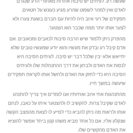
שעשה רע. לעיתים יש סיבות אחרות מאחורי הרע שנגרם
לאדם ואין למהר לשפוט שהרע מגיע כעונש על חטאים.
תפקידם של רעי איוב היה להיות עם חברם בשעת צערו ולא
לצער אותו יותר ממה שכבר הוא הצטער.
מהפרק ניתן ללמוד שיש הרבה סיבות לכאבים ומכאובים. אם
אדם קיבל רע ובדק את מעשיו והוא יודע שמעשיו טובים שלא
יתייאש אלא יבין שלכל דבר יש סיבה. לעיתים הסיבה היא
לנסות את האדם ולבחון את דרך ההתנהלות שלו ולעיתים
הסיבה היא כדי לחזק את האדם ולחשל אותו לקראת תפקידים
שיעשה במשך חייו.
מהתנהגות אחי איוב ואחיותיו אנו לומדים איך צריך להתנהג
לאדם שקיבל צרות. להקשיב לו ולהצטער איתו על כאבו, לנחם
אותו ולראות מה ניתן להביא כדי לסייע לו לצאת מהמצב הקשה
שנקלע אליו. אם כל אחד מביא משהו קטן ביחד אפשר להוציא
את האדם מהקשיים שלו.