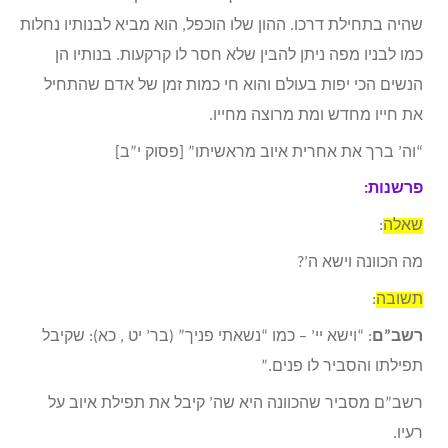
שהיה בתחילת דרכו. ההון שלו הוכפל, הוא מביא לבנותיו נחלות
כמו לבניו מפה ניתן להבין שלא חסר לו קרקעות. בנותיו הן
הנשים הכי יפות בעולם והוא חי כמות זמן של אדם שהתחיל
את חייו מחדש ומת מרוצה מחייו.
“וה’ ברך את אחרית איוב מראשיתו” [פסוק י”ב]
פרשנות:
שאלה
:
מה הכוונה וישא ה’?
תשובה
:
רשב”ם
: “וישא יי’ – כמו “נשאתי פניך” (בר’ יט , כא): שקיבל
תפילתו והסביר לו פנים.”
רשב”ם מסביר שהכוונה היא שה’ קיבל את תפילת איוב על
רעיו.