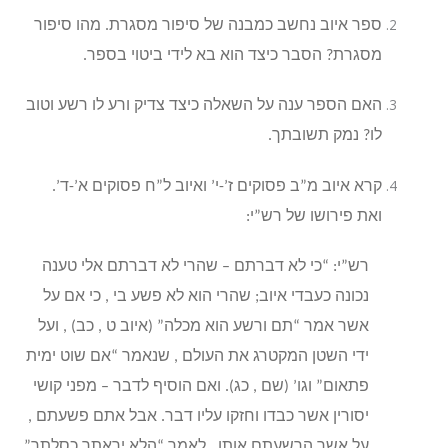
ספר איוב נחשב כמבנה של סיפור מסגרת. מהו סיפור
מסגרת? הסבר כיצד הוא בא לידי ביטוי בספר.
האם הספר ענה על השאלה כיצד צדיק ורע לו רשע וטוב
לו? נמק תשובתך.
קרא איוב מ”ב פסוקים ז’-י’ ואיוב ל”ח פסוקים א’-ד’.
ואת פירושו של רש”י:
רש”י: “כי לא דברתם – שהרי לא דברתם אלי טענה
נכונה כעבדי איוב; שהרי הוא לא פשע בי , כי אם על
אשר אמר “תם ורשע הוא מכלה” (איוב ט , כב) , ועל
ידי השטן המקטרג את העולם , שנאמר “אם שוט ימית
פתאום” וגו’ (שם , כג). ואם הוסיף לדבר – מפני קושי
יסורין אשר כבדו וחזקו עליו דבר. אבל אתם פשעתם ,
על אשר הרשעתם אותו , לאמר “הלא יראתך כסלתך”