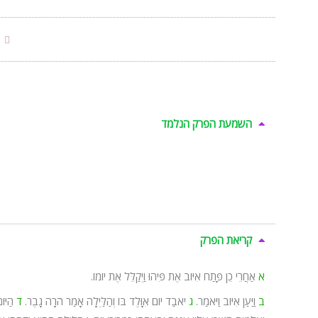
השמעת הפרק הנלמד
קריאת הפרק
א
אַחֲרֵי כֵן פָּתַח אִיּוֹב אֶת פִּיהוּ וַיְקַלֵּל אֶת יוֹמוֹ.
ב
וַיַּעַן אִיּוֹב וַיֹּאמַר.
ג
יֹאבַד יוֹם אִוָּלֶד בּוֹ וְהַלַּיְלָה אָמַר הֹרָה גָבֶר.
ד
הַיּו