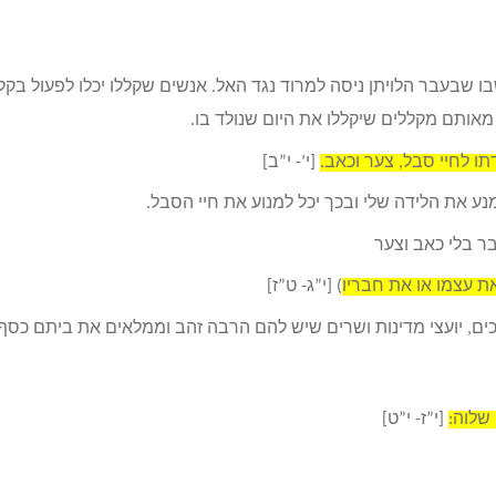
שבו שבעבר הלויתן ניסה למרוד נגד האל. אנשים שקללו יכלו לפעול בקל
אותם מקללים שיקללו את היום שנולד בו.
דתו לחיי סבל, צער וכאב.
[י’- י”ב]
מנע את הלידה שלי ובכך יכל למנוע את חיי הסבל.
בר בלי כאב וצער
ת עצמו או את חבריו
) [י”ג- ט”ז]
, יועצי מדינות ושרים שיש להם הרבה זהב וממלאים את ביתם כסף 
שלוה:
[י”ז- י”ט]