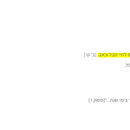
 לחיי סבל וכאב:
[ב’-ט’]
ל.
 בימי שנה…”[פסוק ו’]