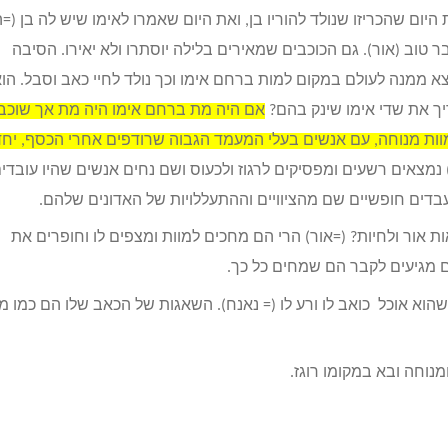
ום שהכריזו שנולד להוריו בן, ואת היום שאמרו לאימו שיש לה בן (=
בר טוב (אור). גם הכוכבים שמאירים בלילה יוסתרו ולא יאירו. הסיבה
צא ממנה לעולם במקום למות ברחם אימו וכך נולד לחיי כאב וסבל. הו
ריך את שדי אימו שינק בהם?
אם היה מת ברחם אימו היה מת אך שוכב
וות מנוחה, עם אנשים בעלי המעמד הגבוה שרודפים אחרי הכסף, יחד
מצאים רשעים ומפסיקים לרגוז ולכעוס ושם נחים אנשים שהיו עובדי
בדים חופשיים שם מהציוויים וההתעללויות של האדונים שלהם.
ת אור ולחיות? (=אור) הרי הם מחכים למוות ומצפים לו וחופרים את
מגיעים לקבר הם שמחים כל כך.
הוא אוכל כואב לו ורע לו (= נאנח). השאגות של הכאב שלו הם כמו מ
נוחה ובא במקומו רוגז.