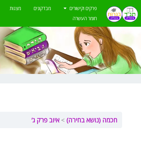
ילוג
פרקים וקישורים
מבדקונים
מצגות
תוכן
חומר העשרה
חכמה (נושא בחירה)
איוב פרק ג’