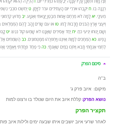
וְצַלְמָוֶת תִּשְׁכָּן עָלָיו עֲנָנָה יְבַעֲתֻהוּ כִּמְרִירֵי יוֹם.
ו
הַלַּיְלָה הַהוּא יִקָּחֵהוּ א
רְנָנָה בוֹ.
ח
יִקְּבֻהוּ אֹרְרֵי יוֹם הָעֲתִידִים עֹרֵר לִוְיָתָן.
ט
יֶחְשְׁכוּ כּוֹכְבֵי נִשְׁפ
מֵעֵינָי.
יא
לָמָּה לֹּא מֵרֶחֶם אָמוּת מִבֶּטֶן יָצָאתִי וְאֶגְוָע.
יב
מַדּוּעַ קִדְּמוּנִי
וְיֹעֲצֵי אָרֶץ הַבֹּנִים חֳרָבוֹת לָמוֹ.
טו
אוֹ עִם שָׂרִים זָהָב לָהֶם הַמְמַלְאִים בָ
וְשָׁם יָנוּחוּ יְגִיעֵי כֹחַ.
יח
יַחַד אֲסִירִים שַׁאֲנָנוּ לֹא שָׁמְעוּ קוֹל נֹגֵשׂ.
יט
קָטֹן
נָפֶשׁ.
כא
הַמְחַכִּים לַמָּוֶת וְאֵינֶנּוּ וַיַּחְפְּרֻהוּ מִמַּטְמוֹנִים.
כב
הַשְּׂמֵחִים אֱלֵי 
לַחְמִי אַנְחָתִי תָבֹא וַיִּתְּכוּ כַמַּיִם שַׁאֲגֹתָי.
כה
כִּי פַחַד פָּחַדְתִּי וַיֶּאֱתָיֵנִי וַאֲ
סיכום הפרק
ב”ה
מיקום: איוב פרק ג’
נושא הפרק:
קללת איוב את היום שנולד בו ורצונו למות
תקציר הפרק
לאחר שרעי איוב יושבים איתו שבעה ימים ולילות איוב פות