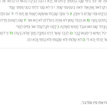
ֹפֶל אַל יִחַדְּ בִּימֵי שָׁנָה בְּמִסְפַּר יְרָחִים אַל יָבֹא.
ז
הִנֵּה הַלַּיְלָה הַהוּא יְהִי גַלְמוּד אַל 
ּוֹ יְקַו לְאוֹר וָאַיִן וְאַל יִרְאֶה בְּעַפְעַפֵּי שָׁחַר.
י
כִּי לֹא סָגַר דַּלְתֵי בִטְנִי וַיַּסְתֵּר עָמָל
 בִרְכָּיִם וּמַה שָּׁדַיִם כִּי אִינָק.
יג
כִּי עַתָּה שָׁכַבְתִּי וְאֶשְׁקוֹט יָשַׁנְתִּי אָז יָנוּחַ לִי.
יד
עִם מְלָכ
ּתֵּיהֶם כָּסֶף.
טז
אוֹ כְנֵפֶל טָמוּן לֹא אֶהְיֶה כְּעֹלְלִים לֹא רָאוּ אוֹר.
יז
שָׁם רְשָׁעִים חָדְלוּ ר
 וְגָדוֹל שָׁם הוּא וְעֶבֶד חָפְשִׁי מֵאֲדֹנָיו.
כ
לָמָּה יִתֵּן לְעָמֵל אוֹר וְחַיִּים לְמָרֵי
גִיל יָשִׂישׂוּ כִּי יִמְצְאוּ קָבֶר.
כג
לְגֶבֶר אֲשֶׁר דַּרְכּוֹ נִסְתָּרָה וַיָּסֶךְ אֱלוֹהַּ בַּעֲדוֹ.
כד
כִּי לִפְנֵ
שֶׁר יָגֹרְתִּי יָבֹא לִי.
כו
לֹא שָׁלַוְתִּי וְלֹא שָׁקַטְתִּי וְלֹא נָחְתִּי וַיָּבֹא רֹגֶז.
ח את פיו ומדבר.