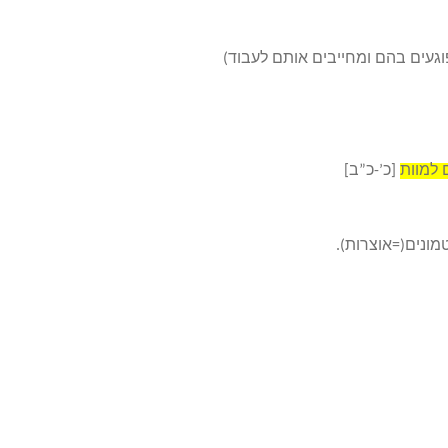
געים בהם ומחייבים אותם לעבוד)
למוות
[כ’-כ”ב]
נים(=אוצרות).