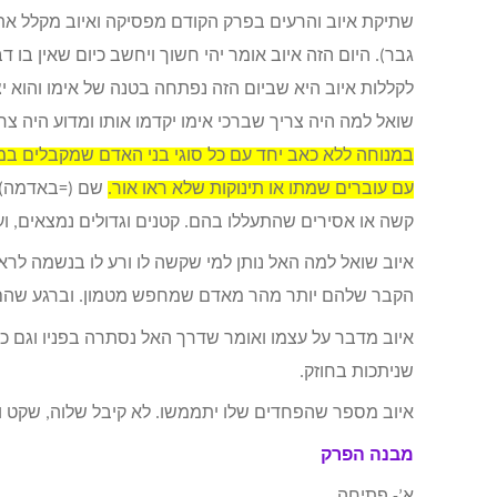
שתיקת איוב והרעים בפרק הקודם מפסיקה ואיוב מקלל את הי
גבר). היום הזה איוב אומר יהי חשוך ויחשב כיום שאין בו ד
לקללות איוב היא שביום הזה נפתחה בטנה של אימו והוא י
שואל למה היה צריך שברכי אימו יקדמו אותו ומדוע היה צ
במנוחה ללא כאב יחד עם כל סוגי בני האדם שמקבלים במ
עם עוברים שמתו או תינוקות שלא ראו אור.
שם (=באדמה) נ
קשה או אסירים שהתעללו בהם. קטנים וגדולים נמצאים, וע
איוב שואל למה האל נותן למי שקשה לו ורע לו בנשמה לראו
הקבר שלהם יותר מהר מאדם שמחפש מטמון. וברגע שהם 
איוב מדבר על עצמו ואומר שדרך האל נסתרה בפניו וגם כש
שניתכות בחוזק.
איוב מספר שהפחדים שלו יתממשו. לא קיבל שלוה, שקט ומ
מבנה הפרק