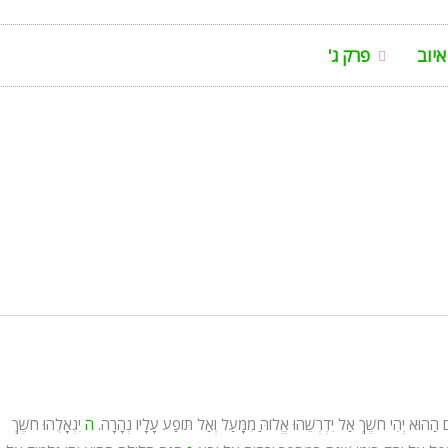
איוב
פרק ג'
ֹם הַהוּא יְהִי חֹשֶׁךְ אַל יִדְרְשֵׁהוּ אֱלוֹהַּ מִמָּעַל וְאַל תּוֹפַע עָלָיו נְהָרָה.
ה
יִגְאָלֻהוּ חֹשֶׁךְ