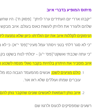
מיתוס המופיע בדברי איוב
“יקבהו אררי יום העתידים ערר לויתן” [פסוק ח’]- היו שח
שלהם ולעורר את הלויתן לעשות כאוס בעולם. איוב מבקש מ
הנימוקים לקללות איוב את יום הולדתו: כיוון שלא נמנעה לי
“כי לא סגר דלתי בטני ויסתר עמל מעיני”[פס’ י”א]- כי לא 
“כי עתה שכבתי ואשקט”[פס’ י”ג] – יכולתי לנוח בשקט בק
איוב מסביר את היתרון בלהיות בקבר (אולי מנסה לשכנע א
כולם מגיעים לשם.
אנשים מהמעמד הגבוה כמו מלכים
עוברים שמתו ועוללים שלא ראו אור.
איוב נותן דוגמאות לאנשים שונים שהקבר נותן להם 
רשעים שמפסיקים לכעוס ולרגוז שם