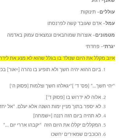
שאנן
– רגוע
עוללים
– תינוקות
עמל
– אדם שעובד קשה לפרנסתו
מטמונים
– אוצרות שמוחבאים ונמצאים עמוק באדמה
יגרתי
– פחדתי
איוב מקלל את היום שנולד בו בגלל שהוא לא מנע את לידתו
ביום ההוא יהיה חשך ולא תופיע בו נהרה [=אור] בכל
“יהי חשך…” [פס’ ד’ ]”יגאלהו חשך וצלמות [פסוק ה’]
אלוה לא ידרוש בו [פסוק ד’]
לא יספר בתוך מניין ימות השנה אלא יעלם. “אל יחד
לא תהיה ביום הזה רננה [=שמחה]
המקללים יקללו את היום הזה “יקבהו אררי יום …”
הכוכבים שמאירים יחשכו