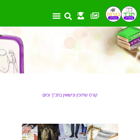
ילוג
תוכן
קורס שידוכין ונישואין בתנ”ך וכיום