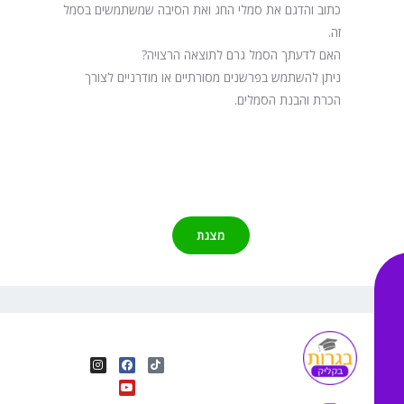
כתוב והדגם את סמלי החג ואת הסיבה שמשתמשים בסמל
זה.
האם לדעתך הסמל גרם לתוצאה הרצויה?
ניתן להשתמש בפרשנים מסורתיים או מודרניים לצורך
הכרת והבנת הסמלים.
מצגת
I
Y
F
T
n
o
a
i
s
u
c
k
t
e
t
t
a
b
u
o