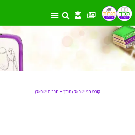
ילוג
תוכן
קורס חגי ישראל (תנ”ך + תרבות ישראל)
חנוכה
שיעורים