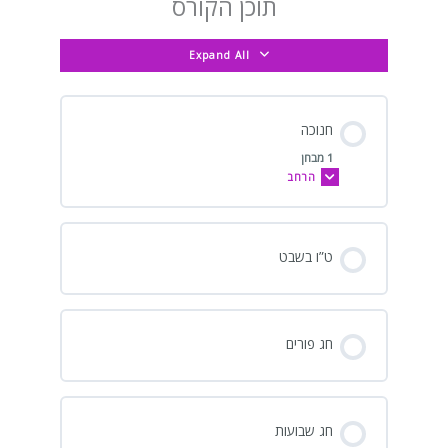
תוכן הקורס
Expand All
חנוכה
1 מבחן
הרחב
ט”ו בשבט
חג פורים
חג שבועות