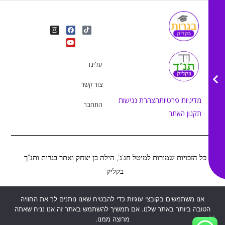
I
Y
F
T
n
o
a
i
s
u
c
k
t
e
t
t
a
b
u
o
g
o
b
k
r
o
e
עלינו
a
k
m
צור קשר
מדיניות פרטיות
הצהרת נגישות
התחבר
תקנון האתר
כל הזכויות שמורות למיטל חג’ג’, הילה בן יצחק ואתר בגרות ותנ”ך
בקליק
Web&MOR
2022
אנו משתמשים בקובצי עוגיות כדי להבטיח שאנו נותנים לך את החוויה
©
נבנה ע”י
הטובה ביותר באתר שלנו. אם תמשיך להשתמש באתר זה אנו נניח שאתה
מרוצה ממנו.