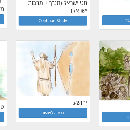
חגי ישראל (תנ”ך + תרבות
מל
ישראל)
ור
Continue Study
יהושע
טי
כניסה לשיעור
ור