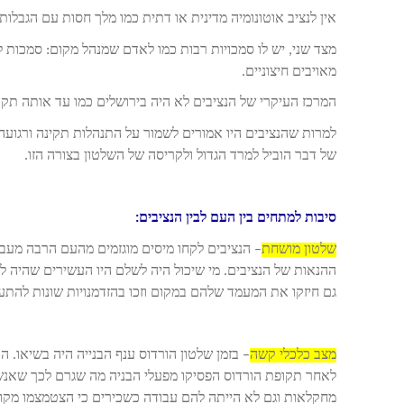
אין לנציב אוטונומיה מדינית או דתית כמו מלך חסות עם הגבל
מצד שני, יש לו סמכויות רבות כמו לאדם שמנהל מקום: סמכות ל
מאויבים חיצוניים.
המרכז העיקרי של הנציבים לא היה בירושלים כמו עד אותה ת
למרות שהנציבים היו אמורים לשמור על התנהלות תקינה ורגוע
של דבר הוביל למרד הגדול ולקריסה של השלטון בצורה הזו.
סיבות למתחים בין העם לבין הנציבים:
שלטון מושחת
– הנציבים לקחו מיסים מוגזמים מהעם הרבה מעב
ההנאות של הנציבים. מי שיכול היה לשלם היו העשירים שהיה 
גם חיזקו את המעמד שלהם במקום וזכו בהזדמנויות שונות להת
מצב כלכלי קשה
– בזמן שלטון הורדוס ענף הבנייה היה בשיאו. 
לאחר תקופת הורדוס הפסיקו מפעלי הבניה מה שגרם לכך שאנש
מחקלאות וגם לא הייתה להם עבודה כשכירים כי הצטמצמו מקו