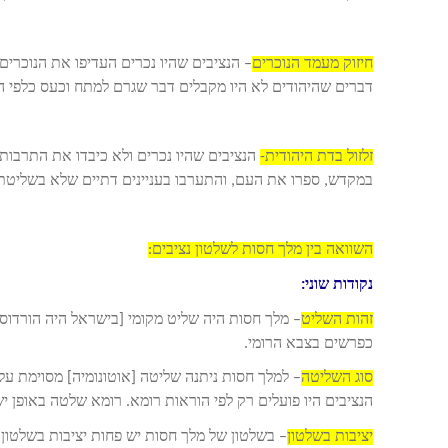
חיזוק מעמד הנוכרים
– הנציבים שהיו נכרים העדיפו את הנוכרי
דברים שהיהודים לא היו מקבלים דבר שגרם למתח וכעס כלפי הנ
זלזול בדת היהודית-
הנציבים שהיו נכרים ולא כיבדו את התרבות 
במקדש, ספרו את העם, והתערבו בעניינים דתיים שלא בשליטת
השוואה בין מלך חסות לשלטון נציבים:
נקודות שוני:
זהות השליט
– מלך חסות היה שליט מקומי [בישראל היה הורדוס 
כפרשים בצבא הרומי.
סוג השליטה
– למלך חסות ניתנה שליטה [אוטונומיה] מסוימת ע
הנציבים היו פועלים רק לפי הוראות רומא. רומא שלטה באופן 
יציבות בשלטון
– בשלטון של מלך חסות יש פחות יציבות בשלטון 