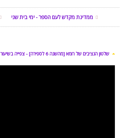
ממדינת מקדש לעם הספר - ימי בית שני
שלטון הנציבים של רומא [מהשנה 6 לספירה] - צפייה בשיעור בוידאו