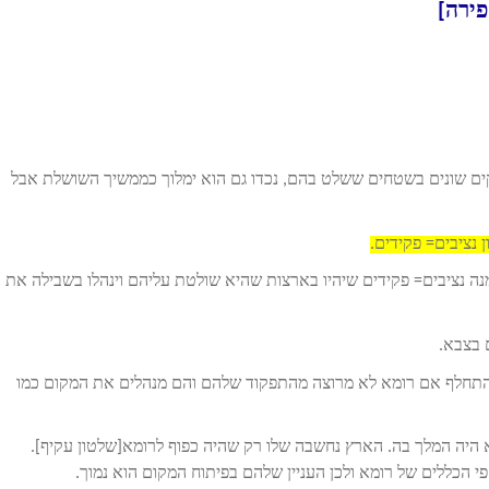
קים שונים בשטחים ששלט בהם, נכדו גם הוא ימלוך כממשיך השושלת אבל
ן נציבים= פקידים.
מא ממנה נציבים= פקידים שיהיו בארצות שהיא שולטת עליהם וינהלו בשבילה את
 בצבא.
להתחלף אם רומא לא מרוצה מהתפקוד שלהם והם מנהלים את המקום כמו
א היה המלך בה. הארץ נחשבה שלו רק שהיה כפוף לרומא[שלטון עקיף].
י הכללים של רומא ולכן העניין שלהם בפיתוח המקום הוא נמוך.