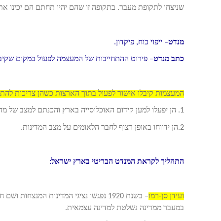
שניצחו לתקופת מעבר. בתקופה זו שהם יהיו תחתם הם יכינו את
מנדט
– ייפוי כוח, פיקדון.
כתב מנדט
– פירוט ההתחייבות של המעצמה לפעול במקום שקיב
המעצמות קיבלו אישור לפעול בתוך הארצות כשהן צריכות להתח
1. הן יפעלו למען קידום האוכלוסייה בארץ והכנתם למצב של מדינה עצמאית .
2.הן ידווחו באופן רצוף לחבר הלאומים על מצב המדינות.
התהליך לקראת המנדט הבריטי בארץ ישראל:
ועידן סן-רמו
– בשנת 1920 נפגשו נציגי המדינות המנצח
במעבר ממדינה נשלטת למדינה עצמאית.