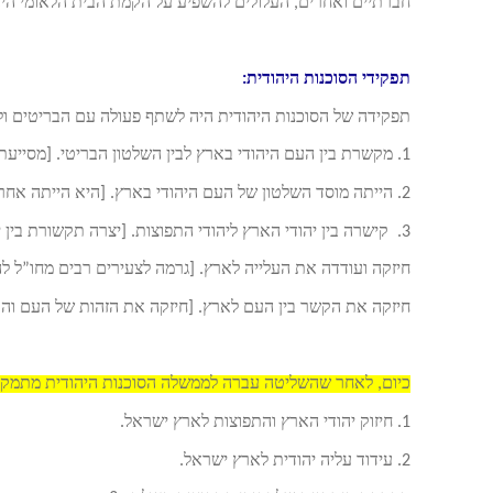
חברתיים ואחרים, העלולים להשפיע על הקמת הבית הלאומי היה
תפקידי הסוכנות היהודית:
תפקידה של הסוכנות היהודית היה לשתף פעולה עם הבריטים 
1. מקשרת בין העם היהודי בארץ לבין השלטון הבריטי. [מסייעת ומייעצת בכל התחומים שקשורים ליהודים].
2. הייתה מוסד השלטון של העם היהודי בארץ. [היא הייתה אחראית לכל תחומי השלטון בארץ]
3. קישרה בין יהודי הארץ ליהודי התפוצות. [יצרה תקשורת בין יהודי העולם בארץ ובחו”ל]
חיזקה ועודדה את העלייה לארץ. [גרמה לצעירים רבים מחו”ל להג
חיזקה את הקשר בין העם לארץ. [חיזקה את הזהות של העם והק
כיום, לאחר שהשליטה עברה לממשלה הסוכנות היהודית מתמקד
1. חיזוק יהודי הארץ והתפוצות לארץ ישראל.
2. עידוד עליה יהודית לארץ ישראל.