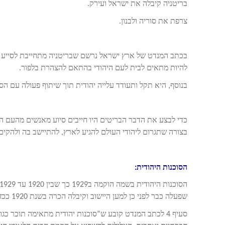
בריטניה קיבלה את ישראל ועירק.
צרפת את סוריה ולבנון.
בכתב המנדט של ארץ ישראל נרשם שבריטניה מתחייבת לסייע ל
להיות מתאים לבית לעם היהודי בהתאם להצהרת בלפור.
בנוסף, היא תקל ותעודד עלייה יהודית תוך שיתוף פעולה עם הסו
כדי לבצע את הדבר הבריטים היו חייבים סיוע מאנשים מהעם היה
בצורה שתגרום ליהודי העולם להגיע לארץ, להתיישב בה ולהקים
הסוכנות היהודית:
שפעלה כבר לפני כן למען היישוב וקיבלה הכרה בשנת 1920 ככזו שתוכר בהמשך כסוכנות היהודית.
סעיף 4 לכתב המנדט קובע ש”סוכנות יהודית מתאימה תוכר כ