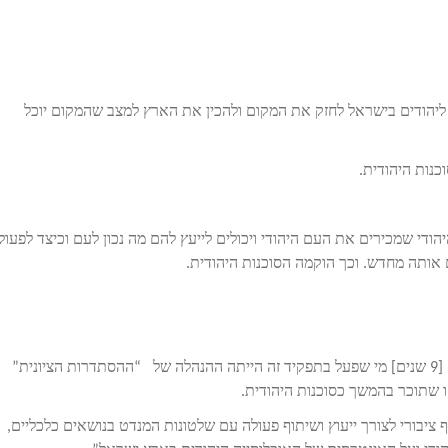
יהודים בישראל לחזק את המקום ולהכין את הארץ למצב שהמקום יוכל
כנות היהודית.
ודי שמכירים את העם היהודי ויכולים לייעץ להם מה נכון לעם וכיצד לפעול
 אותה מחדש. וכך הוקמה הסוכנות היהודית.
הסוכנות היהודית בשמה הוקמה ב1929 כך שבין 1920 עד 1929 [9 שנים] מי שפעל בתפקיד זה הייתה ההנהלה של “ההסתדרות הציונית”
גוף ציבורי לצורך ייעוץ ושיתוף פעולה עם שלטונות המנדט בנושאים כלכליים,