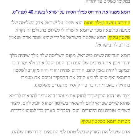
במקומו כשליט על יהודה.
רומא ממנה את הורדוס כמלך חסות על ישראל בשנת 40 לפנה”ס.
הורדוס נחשב כמלך חסות
הוא שליט על ישראל אבל השליטה שלו
מגיעה כתוצאה מכך שרומא אישרה לו לשלוט בה. ולכן זה נקרא
שלטון עקיף.
רומא שולטת בישראל על ידי שהיא שמה אדם שנאמן
ומחויב לה בישראל.
רומא העדיפה לשים בישראל, מקום השליטה שלה מלך שיהיה מלך
יהודי ויבין את הצרכים של העם וכך העם יקבל אותו ולא ימרוד בו
ובמקביל יהיה נאמן להם. הורדוס שהיה יהודי והיה מקורב לשלטון
הרומאי ואף סייע לרומא קיבל את התפקיד וביסס את מעמדו
בתחילה באכזריות רבה כדי להסיר מתנגדים משלטונו.
מצד שני הוא הבין שכדי לחזק את מעמדו הוא צריך להראות לרומא
שהוא שליט שכדאי להם להשאיר בשלטון ושהוא יועיל להם, ליצור
קשרים טובים עם היהודים ועם הנכרים בארץ כדי למנוע מרידות.
מטרות רומא בשלטון עקיף:
אדם שינהל את הארץ שבשליטתם לפי התנאים והדרישות שלהם.