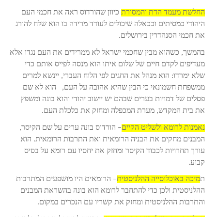
החלשת מעמד הדת והמסורת
כיוון שהורדוס ראה את חכמי העם
היהודי כמסיתים וככאלה שיכולים לעודד מרידה בו הוא שלח להורג
את חכמי הסנהדרין בירושלים.
בהמשך, כשהוא מבין שחכמי ישראל לא ממרידים את העם נגדו אלא
מעדיפים לקדם חיים של שלום איתו הוא מנסה לפייס אותם כדי
שלא ימרדו: הוא מנהל את החגים לפי הלוח העברי, יינשא למרים
ממשפחת חשמונאי כי הבין שהיא אהובה על העם, הוא לא שם
פסלים של דמויות בערים שבהם יש יישוב יהודי והוא בונה ומשפץ
את בית המקדש, מערת המכפלה ומחזק את כלכלת העם.
נאמנות לרומא ולשליט הקיים
– הורדוס בונה ערים על שם הקיסר,
המבנים מחקים את הבניה הרומאית ואת התרבות הרומאית. הוא
עורך תחרויות לכבוד הקיסר ומחזק את יחסיו עם רומא על בסיס
קבוע.
ת
מיכה באוכלוסייה ההלניסטית
– הרומאים היו מושפעים המתרבות
ההלניסטית ולכן כדי להתחבר לרומא הוא בונה בהשראת המבנים
והתרבות ההלניסטית ומחזק את קשריו עם הנכרים במקום.