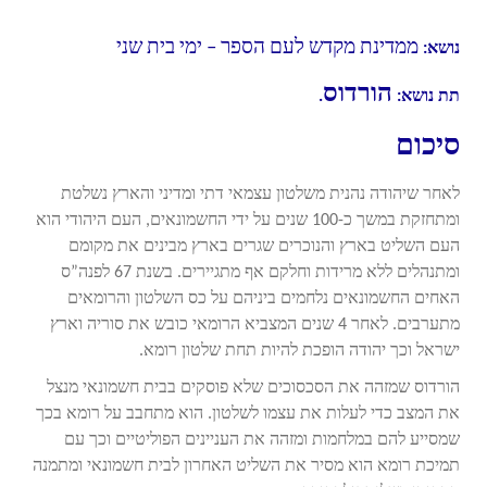
ממדינת מקדש לעם הספר – ימי בית שני
נושא:
הורדוס
תת נושא:
.
סיכום
לאחר שיהודה נהנית משלטון עצמאי דתי ומדיני והארץ נשלטת
ומתחזקת במשך כ-100 שנים על ידי החשמונאים, העם היהודי הוא
העם השליט בארץ והנוכרים שגרים בארץ מבינים את מקומם
ומתנהלים ללא מרידות וחלקם אף מתגיירים. בשנת 67 לפנה”ס
האחים החשמונאים נלחמים ביניהם על כס השלטון והרומאים
מתערבים. לאחר 4 שנים המצביא הרומאי כובש את סוריה וארץ
ישראל וכך יהודה הופכת להיות תחת שלטון רומא.
הורדוס שמזהה את הסכסוכים שלא פוסקים בבית חשמונאי מנצל
את המצב כדי לעלות את עצמו לשלטון. הוא מתחבב על רומא בכך
שמסייע להם במלחמות ומזהה את העניינים הפוליטיים וכך עם
תמיכת רומא הוא מסיר את השליט האחרון לבית חשמונאי ומתמנה