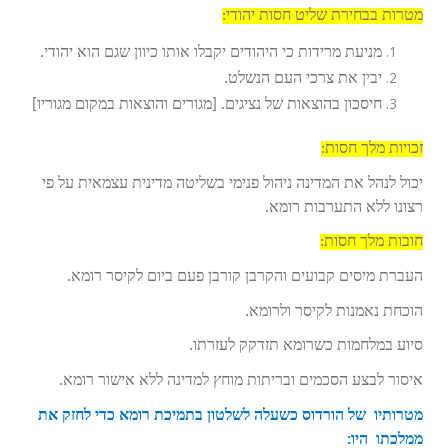
מטרות בבחירת שליט חסות יהודי:
מניעת מרידות כי היהודים יקבלו אותו כיוון שגם הוא יהודי.
יבין את צרכי העם הנשלט.
חיסכון בהוצאות של נציגים. [מגורים והוצאות במקום מגוריו]
זכויות מלך חסות:
יכול לנהל את המדינה ניהול פנימי בשליטה מדינית עצמאית על פי
רצונו ללא התערבות רומא.
חובות מלך חסות:
העברת מיסים קבועים והקרבן קורבן פעם ביום לקיסר רומא.
הוכחת נאמנות לקיסר ולרומא.
סיוע במלחמות כשרומא תזדקק לעזרתו.
איסור לבצע הסכמים ובריתות מוחץ למדינה ללא אישור רומא.
מטרותיו של הורדוס כשעלה לשלטון בתמיכת רומא כדי לחזק את
ממלכתו היו: