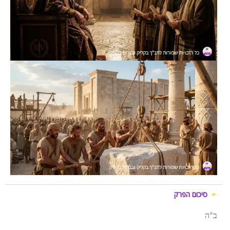
סיכום הפרק
ב”ה