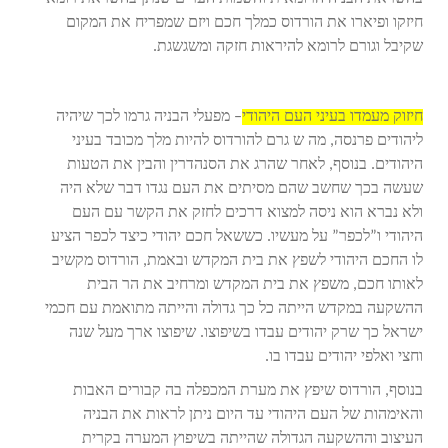
חיזקו ופיארו את הורדוס כמלך חכם ויזם שמפריח את המקום
שקיבל וגורם לרומא להיראות חזקה ומשגשגת.
חיזוק מעמדו בעיני העם היהודי
– מפעלי הבניה גרמו לכך שיהיה
ליהודים פרנסה, מה ש גרם להורדוס להיות מלך מכובד בעיני
היהודים. בנוסף, לאחר שהרג את הסנהדרין והבין את הטעות
שעשה בכך שחשב שהם מסיתים את העם נגדו דבר שלא היה
ולא נברא הוא ניסה למצוא דרכים לחזק את הקשר עם העם
היהודי ו”לכפר” על מעשיו. כששאל חכם יהודי כיצד לכפר הציע
לו החכם היהודי לשפץ את בית המקדש ובאמת, הורדוס מקשיב
לאותו חכם, משפץ את בית המקדש ומרחיב את הר הבית
ההשקעה במקדש הייתה כל כך גדולה והייתה מתואמת עם חכמי
ישראל כך שרק יהודים עבדו בשיפוצו. שיפוצו ארך מעל שנה
וחצי ואלפי יהודים עבדו בו.
בנוסף, הורדוס שיפץ את מערת המכפלה בה קבורים האבות
והאימהות של העם היהודי עד היום ניתן לראות את הבניה
העיצוב וההשקעה הגדולה שהייתה בשיפוץ המערה בקרית