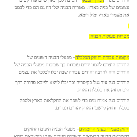
הורדוס כונה “
המלך הבנאי
” והסיבה לכך כיוון שיזם פרויקטים
עצומים של בניה בארץ. מטרות הבניה שלו היו גם הם כדי לבסס
את מעמדו בארץ ומול רומא.
מטרות פעולות הבניה:
מקומות עבודה וחיזוק הכלכלה
– מפעלי הבניה השונים של
הורדוס הוצרכו להמון ידיים עובדות כך שבזכות מפעלי הבניה של
הורדוס היה להרבה יהודים עבודה שבה יכלו לכלכל את עצמם.
הורדוס בנה
עיר נמל
בקיסריה וכך יכלו לייצא ולייבא סחורה דרך
הים ולחזק את כלכלת הארץ.
הורדוס בנה אמות מים כדי לשפר את החקלאות בארץ ולספק
כלכלה וחוזק ליושבי הארץ יהודים ונכרים.
חיזוק מעמדו בעיני הרומאים
– מפעלי הבניה היפים והחזקים
בהשראת הבניה הרומאית והשמות הערים שנתן בהשראת רומא