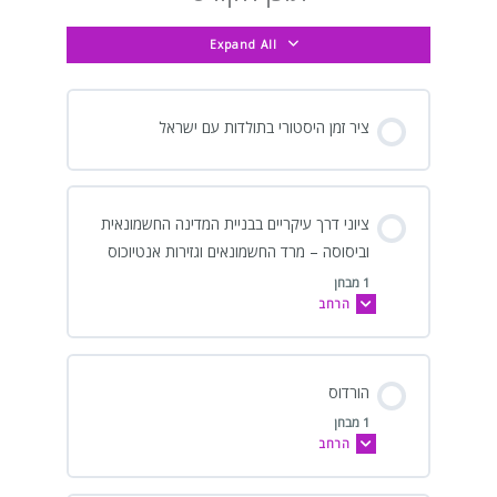
ה6
וההשלכות
החשמונאית
וביסוסה
לספירה]
–
המרד
Expand All
מרד
הגדול
החשמונאים
וגזירות
אנטיוכוס
ציר זמן היסטורי בתולדות עם ישראל
ציוני דרך עיקריים בבניית המדינה החשמונאית
וביסוסה – מרד החשמונאים וגזירות אנטיוכוס
1 מבחן
הרחב
הורדוס
1 מבחן
הרחב